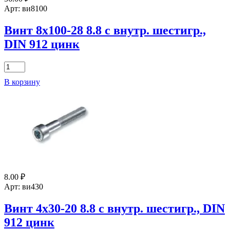
с
Арт: ви8100
внутр.
шестигр.,
Винт 8х100-28 8.8 с внутр. шестигр.,
DIN
DIN 912 цинк
912
цинк
Количество
товара
В корзину
Винт
8х100-
28
8.8
с
внутр.
шестигр.,
DIN
912
цинк
8.00
₽
Арт: ви430
Винт 4х30-20 8.8 с внутр. шестигр., DIN
912 цинк