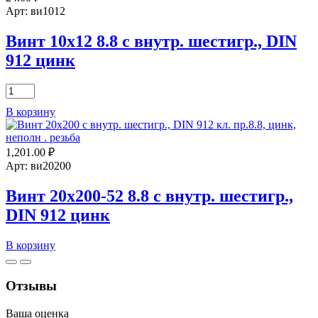
с
Арт: ви1012
внутр.
шестигр.,
Винт 10х12 8.8 с внутр. шестигр., DIN
DIN
912 цинк
912
цинк
Количество
товара
В корзину
Винт
10х12
8.8
1,201.00
₽
с
внутр.
Арт: ви20200
шестигр.,
DIN
Винт 20х200-52 8.8 с внутр. шестигр.,
912
DIN 912 цинк
цинк
Количество
В корзину
товара
Винт
20х200-
Отзывы
52
8.8
Ваша оценка