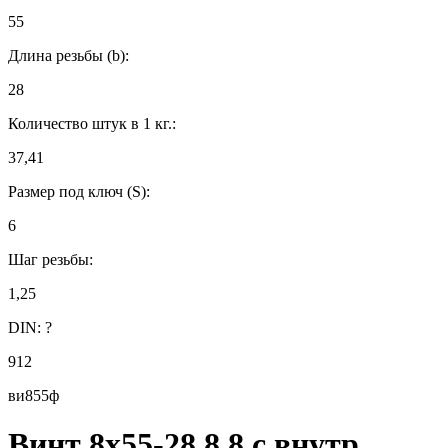
55
Длина резьбы (b):
28
Количество штук в 1 кг.:
37,41
Размер под ключ (S):
6
Шаг резьбы:
1,25
DIN:
?
912
ви855ф
Винт 8х55-28 8.8 с внутр.