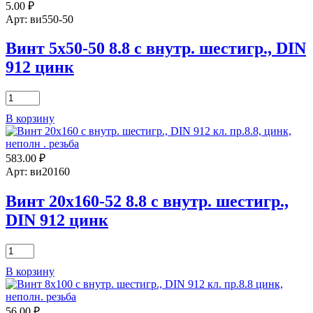
5.00
₽
Арт: ви550-50
Винт 5х50-50 8.8 с внутр. шестигр., DIN
912 цинк
Количество
товара
В корзину
Винт
5х50-
50
583.00
₽
8.8
с
Арт: ви20160
внутр.
шестигр.,
Винт 20х160-52 8.8 с внутр. шестигр.,
DIN
DIN 912 цинк
912
цинк
Количество
товара
В корзину
Винт
20х160-
52
56.00
₽
8.8