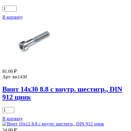
Количество
товара
В корзину
Винт
4х30-
20
8.8
с
внутр.
шестигр.,
DIN
912
цинк
81.00
₽
Арт: ви1430
Винт 14х30 8.8 с внутр. шестигр., DIN
912 цинк
Количество
товара
В корзину
Винт
14х30
24.00
₽
8.8