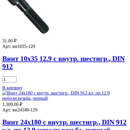
внутр.
шестигр.,
DIN
912
31.00
₽
Арт: ви1035-129
Винт 10х35 12.9 с внутр. шестигр., DIN
912
Количество
товара
В корзину
Винт
10х35
12.9
1,309.00
₽
с
внутр.
Арт: ви24180-129
шестигр.,
DIN
Винт 24х180 с внутр. шестигр., DIN 912
912
кл. пр.12.9 неполн.резьба, черный