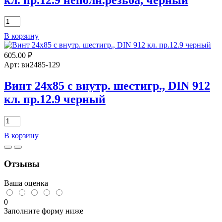
Количество
товара
В корзину
Винт
24х180
605.00
₽
с
внутр.
Арт: ви2485-129
шестигр.,
DIN
Винт 24х85 с внутр. шестигр., DIN 912
912
кл. пр.12.9 черный
кл.
пр.12.9
неполн.резьба,
Количество
черный
товара
В корзину
Винт
24х85
с
Отзывы
внутр.
шестигр.,
DIN
Ваша оценка
912
кл.
0
пр.12.9
Заполните форму ниже
черный