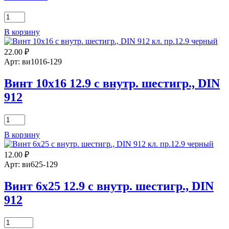
Количество
товара
В корзину
Винт
16х130-
22.00
₽
44
12.9
Арт: ви1016-129
с
внутр.
Винт 10х16 12.9 с внутр. шестигр., DIN
шестигр.,
912
DIN
912
Количество
товара
В корзину
Винт
10х16
12.00
₽
12.9
с
Арт: ви625-129
внутр.
шестигр.,
Винт 6х25 12.9 с внутр. шестигр., DIN
DIN
912
912
Количество