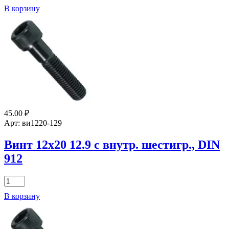
товара
В корзину
Винт
6х25
12.9
с
внутр.
шестигр.,
DIN
912
45.00
₽
Арт: ви1220-129
Винт 12х20 12.9 с внутр. шестигр., DIN
912
Количество
товара
В корзину
Винт
12х20
12.9
с