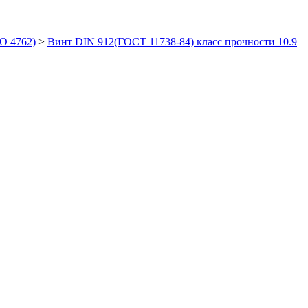
O 4762)
>
Винт DIN 912(ГОСТ 11738-84) класс прочности 10.9