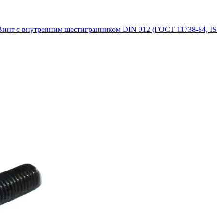
Винт с внутренним шестигранником DIN 912 (ГОСТ 11738-84, IS