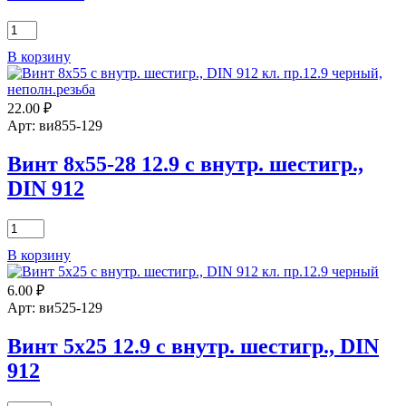
Количество
товара
В корзину
Винт
12х60-
36
22.00
₽
12.9
с
Арт: ви855-129
внутр.
шестигр.,
Винт 8х55-28 12.9 с внутр. шестигр.,
DIN
DIN 912
912
Количество
товара
В корзину
Винт
8х55-
6.00
₽
28
12.9
Арт: ви525-129
с
внутр.
Винт 5х25 12.9 с внутр. шестигр., DIN
шестигр.,
912
DIN
912