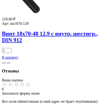
912
218.00
₽
Арт: ви1870-129
Винт 18х70-48 12.9 с внутр. шестигр.,
DIN 912
Количество
товара
В корзину
Винт
18х70-
48
Отзывы
12.9
с
внутр.
Ваша оценка
шестигр.,
DIN
0
912
Заполните форму ниже
Все поля обязательные (e-mail адрес не будет опубликован)