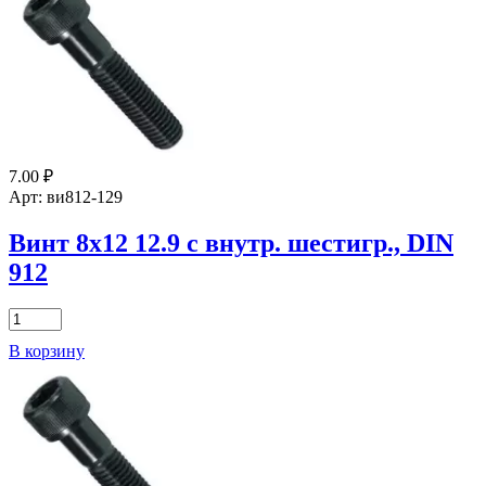
7.00
₽
Арт: ви812-129
Винт 8х12 12.9 с внутр. шестигр., DIN
912
Количество
товара
В корзину
Винт
8х12
12.9
с
внутр.
шестигр.,
DIN