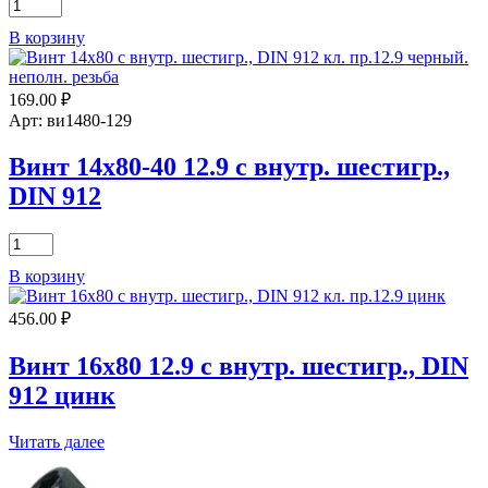
Количество
товара
В корзину
Винт
5х25
12.9
169.00
₽
с
внутр.
Арт: ви1480-129
шестигр.,
DIN
Винт 14х80-40 12.9 с внутр. шестигр.,
912
DIN 912
Количество
товара
В корзину
Винт
14х80-
456.00
₽
40
12.9
с
Винт 16х80 12.9 с внутр. шестигр., DIN
внутр.
912 цинк
шестигр.,
DIN
912
Читать далее