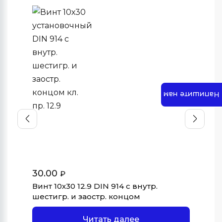
Напишите нам
6.
Арт
Вин
и 
30.00
₽
Винт 10х30 12.9 DIN 914 с внутр.
шестигр. и заостр. концом
Читать далее