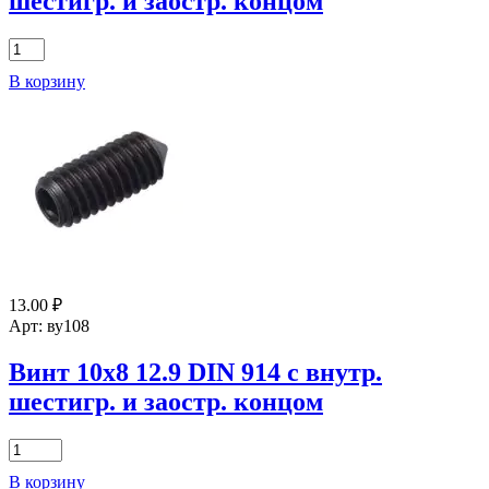
шестигр. и заостр. концом
и
заостр.
концом
Количество
товара
В корзину
Винт
10х16
12.9
DIN
914
с
внутр.
шестигр.
и
заостр.
концом
13.00
₽
Арт: ву108
Винт 10х8 12.9 DIN 914 с внутр.
шестигр. и заостр. концом
Количество
товара
В корзину
Винт