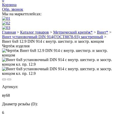
0
Корзина
Обр. звонок
Мы на маркетплейсах:
Главная
>
Каталог товаров
>
Метрический крепёж*
>
Винт*
>
Винт установочный DIN 914(ГОСТ8878-93) заостренный
>
Винт 6х8 12.9 DIN 914 с внутр. шестигр. и заостр. концом
Чертёж изделия
Артикул:
ву68
Диаметр резьбы (D):
6