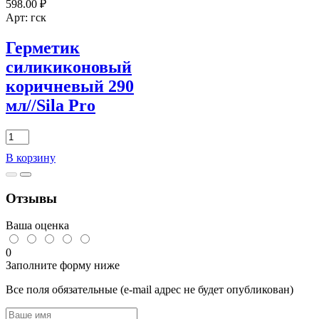
598.00
₽
цвета
в
Арт: гск
ассортим.
1шт
Герметик
силикиконовый
коричневый 290
мл//Sila Pro
Количество
товара
В корзину
Герметик
силикиконовый
коричневый
Отзывы
290
мл//Sila
Pro
Ваша оценка
0
Заполните форму ниже
Все поля обязательные (e-mail адрес не будет опубликован)