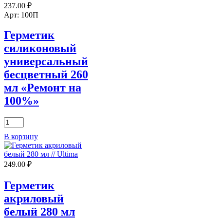
237.00
₽
280мл
"PRO
Арт: 100П
Max"
Sila
Герметик
силиконовый
универсальный
бесцветный 260
мл «Ремонт на
100%»
Количество
товара
В корзину
Герметик
силиконовый
универсальный
249.00
₽
бесцветный
260
мл
Герметик
"Ремонт
акриловый
на
100%"
белый 280 мл