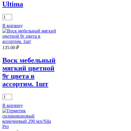
Ultima
Количество
товара
В корзину
Герметик
акриловый
белый
280
135.00
₽
мл
Ultima
Воск мебельный
мягкий цветной
9г цвета в
ассортим. 1шт
Количество
товара
В корзину
Воск
мебельный
мягкий
цветной
9г