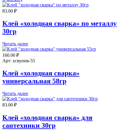
Клей
"холодная
83.00
₽
сварка"
термостойкий
58гр
Клей «холодная сварка» по металлу
30гр
Читать далее
160.00
₽
Арт: хсвунив-55
Клей «холодная сварка»
универсальная 58гр
Читать далее
83.00
₽
Клей «холодная сварка» для
сантехники 30гр