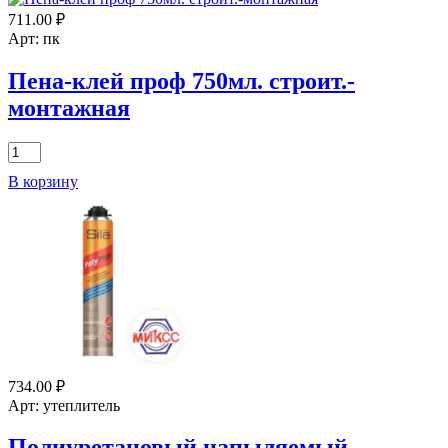
STANDARD
Пена
711.00
₽
GUN
монтажная
Арт: пк
бытовая
KUDO
Пена-клей проф 750мл. строит.-
"HOME
монтажная
50+
Arktika
1л
Количество
товара
В корзину
Пена-
клей
проф
750мл.
строит.-
монтажная
734.00
₽
Арт: утеплитель
Полиуретановый напыляемый