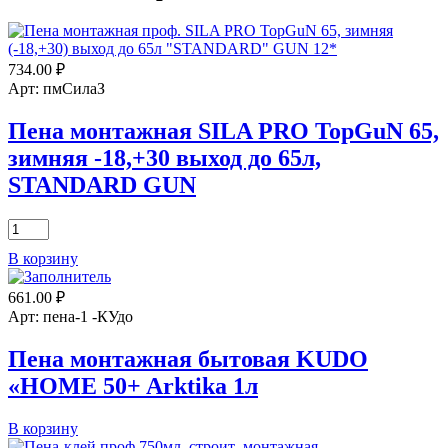
734.00
₽
Арт: пмСилаЗ
Пена монтажная SILA PRO TopGuN 65,
зимняя -18,+30 выход до 65л,
STANDARD GUN
Количество
товара
В корзину
Пена
монтажная
661.00
₽
SILA
PRO
Арт: пена-1 -КУдо
TopGuN
65,
Пена монтажная бытовая KUDO
зимняя
«HOME 50+ Arktika 1л
-18,+30
выход
до
Количество
В корзину
65л,
товара