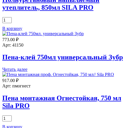
утеплитель, 850мл SILA PRO
Количество
товара
В корзину
Полиуретановый
напыляемый
773.00
₽
утеплитель,
850мл
Арт: 41150
SILA
PRO
Пена-клей 750мл универсальный Зубр
Читать далее
917.00
₽
Арт: пмогнест
Пена монтажная Огнестойкая, 750 мл
Sila PRO
Количество
товара
В корзину
Пена