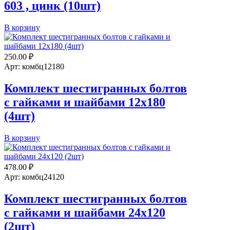
603 , цинк (10шт)
12
Количество
В корзину
Длина (L):
?
товара
Комплект
45
мебельный
250.00
₽
10х55
Арт: комбц12180
DIN
603
Комплект шестигранных болтов
,
с гайками и шайбами 12х180
цинк
(10шт)
(4шт)
Количество
В корзину
товара
Комплект
шестигранных
478.00
₽
болтов
Арт: комбц24120
с
гайками
Комплект шестигранных болтов
и
с гайками и шайбами 24х120
шайбами
12х180
(2шт)
(4шт)