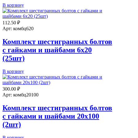
Количество
В корзину
товара
Комплект
шестигранных
112.50
₽
болтов
Арт: комбц620
с
гайками
Комплект шестигранных болтов
и
с гайками и шайбами 6х20
шайбами
5х12
(25шт)
(50шт)
Количество
В корзину
товара
Комплект
шестигранных
300.00
₽
болтов
Арт: комбц20100
с
гайками
Комплект шестигранных болтов
и
с гайками и шайбами 20х100
шайбами
6х20
(2шт)
(25шт)
Количество
В корзину