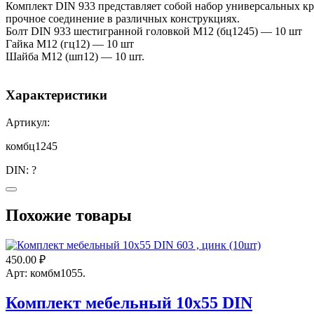
Комплект DIN 933 представляет собой набор универсальных к
прочное соединение в различных конструкциях.
Болт DIN 933 шестигранной головкой М12 (бц1245) — 10 шт
Гайка М12 (гц12) — 10 шт
Шайба М12 (шп12) — 10 шт.
Характеристики
Артикул:
комбц1245
DIN:
?
933
Похожие товары
Покрытие:
цинк
450.00
₽
Материал:
Арт: комбм1055.
сталь
Комплект мебельный 10х55 DIN
Диаметр резьбы (D):