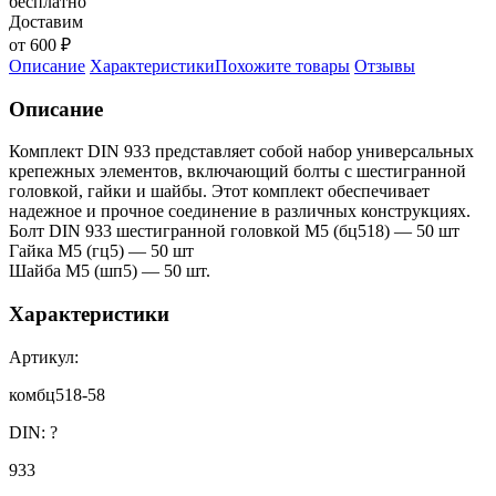
бесплатно
Доставим
от 600 ₽
Описание
Характеристики
Похожите товары
Отзывы
Описание
Комплект DIN 933 представляет собой набор универсальных
крепежных элементов, включающий болты с шестигранной
головкой, гайки и шайбы. Этот комплект обеспечивает
надежное и прочное соединение в различных конструкциях.
Болт DIN 933 шестигранной головкой М5 (бц518) — 50 шт
Гайка М5 (гц5) — 50 шт
Шайба М5 (шп5) — 50 шт.
Характеристики
Артикул:
комбц518-58
DIN:
?
933