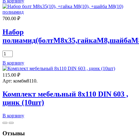
Количество
В корзину
товара
Комплект
мебельный
700.00
₽
8х25
DIN
Набор
603
полиамид(болтМ8х35,гайкаМ8,шайбаМ
,
цинк
(25шт)
Количество
товара
В корзину
Набор
полиамид(болтМ8х35,гайкаМ8,шайбаМ8)
115.00
₽
Арт: комбм8110.
Комплект мебельный 8х110 DIN 603 ,
цинк (10шт)
Количество
В корзину
товара
Комплект
мебельный
Отзывы
8х110