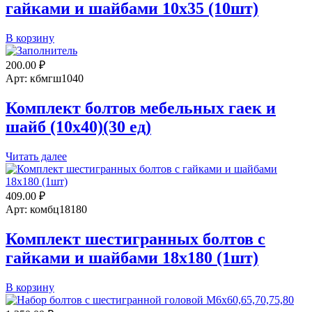
гайками и шайбами 10х35 (10шт)
Количество
В корзину
товара
Комплект
200.00
₽
шестигранных
Арт: кбмгш1040
болтов
с
Комплект болтов мебельных гаек и
гайками
шайб (10х40)(30 ед)
и
шайбами
10х35
Читать далее
(10шт)
409.00
₽
Арт: комбц18180
Комплект шестигранных болтов с
гайками и шайбами 18х180 (1шт)
Количество
В корзину
товара
Комплект