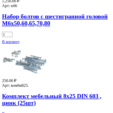
1,250.00
₽
шестигранных
Арт: нб6
болтов
с
Набор болтов с шестигранной головой
гайками
М6х50,60,65,70,80
и
шайбами
18х180
Количество
(1шт)
товара
В корзину
Набор
болтов
с
шестигранной
головой
М6х50,60,65,70,80
250.00
₽
Арт: комбм825.
Комплект мебельный 8х25 DIN 603 ,
цинк (25шт)