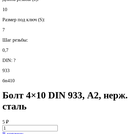
10
Размер под ключ (S):
7
Шаг резьбы:
0,7
DIN:
?
933
бн410
Болт 4×10 DIN 933, А2, нерж.
сталь
5
₽
В корзину