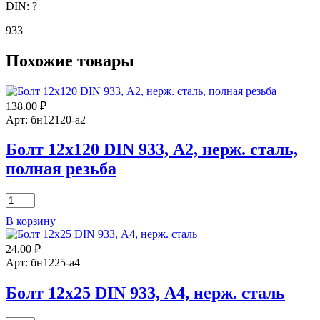
DIN:
?
933
Похожие товары
138.00
₽
Арт: бн12120-а2
Болт 12х120 DIN 933, А2, нерж. сталь,
полная резьба
Количество
товара
В корзину
Болт
12х120
24.00
₽
DIN
933,
Арт: бн1225-а4
А2,
нерж.
Болт 12х25 DIN 933, А4, нерж. сталь
сталь,
полная