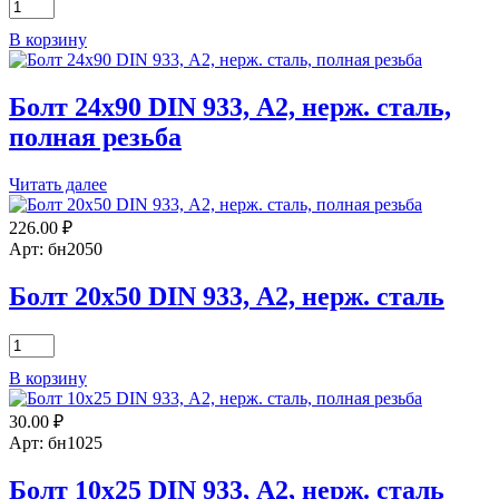
Количество
резьба
товара
В корзину
Болт
12х25
DIN
Болт 24х90 DIN 933, А2, нерж. сталь,
933,
А4,
полная резьба
нерж.
сталь
Читать далее
226.00
₽
Арт: бн2050
Болт 20х50 DIN 933, А2, нерж. сталь
Количество
товара
В корзину
Болт
20х50
30.00
₽
DIN
933,
Арт: бн1025
А2,
нерж.
Болт 10х25 DIN 933, А2, нерж. сталь