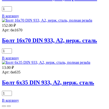
сталь
Количество
товара
В корзину
Болт
10х25
152.00
₽
DIN
933,
Арт: бн1670
А2,
нерж.
Болт 16х70 DIN 933, А2, нерж. сталь
сталь
Количество
товара
В корзину
Болт
16х70
13.00
₽
DIN
933,
Арт: бн635
А2,
нерж.
Болт 6х35 DIN 933, А2, нерж. сталь
сталь
Количество
товара
В корзину
Болт
6х35