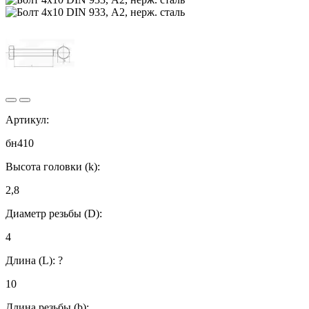
Артикул:
бн410
Высота головки (k):
2,8
Диаметр резьбы (D):
4
Длина (L):
?
10
Длина резьбы (b):