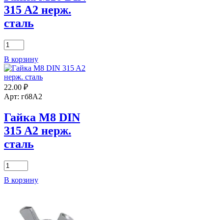
315 A2 нерж.
сталь
Количество
товара
В корзину
Гайка
М16
DIN
22.00
₽
315
A2
Арт: гб8А2
нерж.
сталь
Гайка М8 DIN
315 A2 нерж.
сталь
Количество
товара
В корзину
Гайка
М8
DIN
315
A2