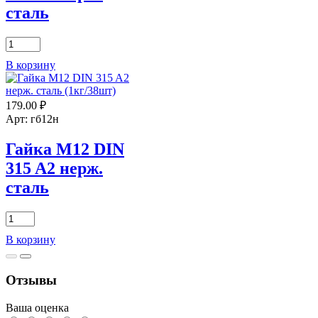
сталь
Количество
товара
В корзину
Гайка
М6
DIN
179.00
₽
315
A2
Арт: гб12н
нерж.
сталь
Гайка М12 DIN
315 A2 нерж.
сталь
Количество
товара
В корзину
Гайка
М12
DIN
Отзывы
315
A2
нерж.
Ваша оценка