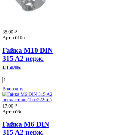
нерж.
сталь
35.00
₽
Арт: гб10н
Гайка М10 DIN
315 A2 нерж.
сталь
Количество
товара
В корзину
Гайка
М10
DIN
17.00
₽
315
A2
Арт: гб6н
нерж.
сталь
Гайка М6 DIN
315 A2 нерж.