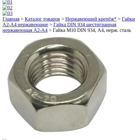
Главная
>
Каталог товаров
>
Нержавеющий крепёж*
>
Гайки
А2-А4 нержавеющие
>
Гайка DIN 934 шестигранная
нержавеющая А2-А4
>
Гайка М10 DIN 934, А4, нерж. сталь