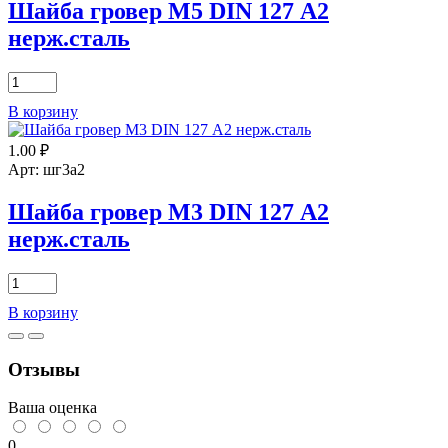
А2
Шайба гровер М5 DIN 127 А2
нерж.сталь
нерж.сталь
Количество
товара
В корзину
Шайба
гровер
1.00
₽
М5
DIN
Арт: шг3а2
127
А2
Шайба гровер М3 DIN 127 А2
нерж.сталь
нерж.сталь
Количество
товара
В корзину
Шайба
гровер
М3
Отзывы
DIN
127
А2
Ваша оценка
нерж.сталь
0