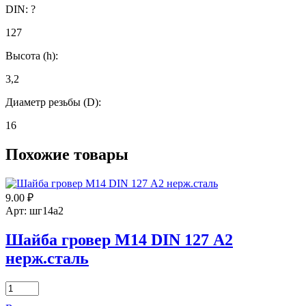
DIN:
?
127
Высота (h):
3,2
Диаметр резьбы (D):
16
Похожие товары
9.00
₽
Арт: шг14а2
Шайба гровер М14 DIN 127 А2
нерж.сталь
Количество
товара