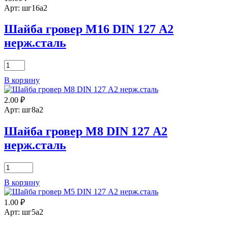
DIN
Арт: шг16а2
127
А4
Шайба гровер М16 DIN 127 А2
нерж.сталь
нерж.сталь
Количество
товара
В корзину
Шайба
гровер
2.00
₽
М16
DIN
Арт: шг8а2
127
А2
Шайба гровер М8 DIN 127 А2
нерж.сталь
нерж.сталь
Количество
товара
В корзину
Шайба
гровер
1.00
₽
М8
DIN
Арт: шг5а2
127