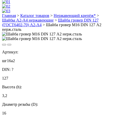
Главная
>
Каталог товаров
>
Нержавеющий крепёж*
>
Шайбы А2-А4 нержавеющие
>
Шайба гровер DIN 127
(ГОСТ6402-70) А2-А4
>
Шайба гровер М16 DIN 127 А2
нерж.сталь
Артикул:
шг16а2
DIN:
?
127
Высота (h):
3,2
Диаметр резьбы (D):
16