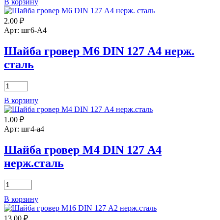
В корзину
Шайба
гровер
2.00
₽
М14
DIN
Арт: шг6-А4
127
А2
Шайба гровер М6 DIN 127 А4 нерж.
нерж.сталь
сталь
Количество
товара
В корзину
Шайба
гровер
1.00
₽
М6
DIN
Арт: шг4-а4
127
А4
Шайба гровер М4 DIN 127 А4
нерж.
нерж.сталь
сталь
Количество
товара
В корзину
Шайба
гровер
13.00
₽
М4