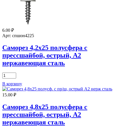
острый,
А2
нержавеющая
сталь
6.00
₽
Арт: спшон4225
Саморез 4,2х25 полусфера с
прессшайбой, острый, А2
нержавеющая сталь
Количество
товара
В корзину
Саморез
4,2х25
15.00
₽
полусфера
с
прессшайбой,
Саморез 4,8х25 полусфера с
острый,
прессшайбой, острый, А2
А2
нержавеющая
нержавеющая сталь
сталь