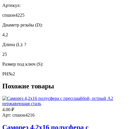
Артикул:
спшон4225
Диаметр резьбы (D):
4,2
Длина (L):
?
25
Размер под ключ (S):
РН№2
Похожие товары
4.00
₽
Арт: спшон4216
Саморез 4,2х16 полусфера с