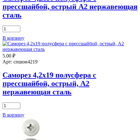
прессшайбой, острый А2 нержавеющая
сталь
Количество
товара
В корзину
Саморез
4,2х16
полусфера
5.00
₽
с
прессшайбой,
Арт: спшон4219
острый
А2
Саморез 4,2х19 полусфера с
нержавеющая
прессшайбой, острый, А2
сталь
нержавеющая сталь
Количество
товара
В корзину
Саморез
4,2х19
полусфера
с
прессшайбой,