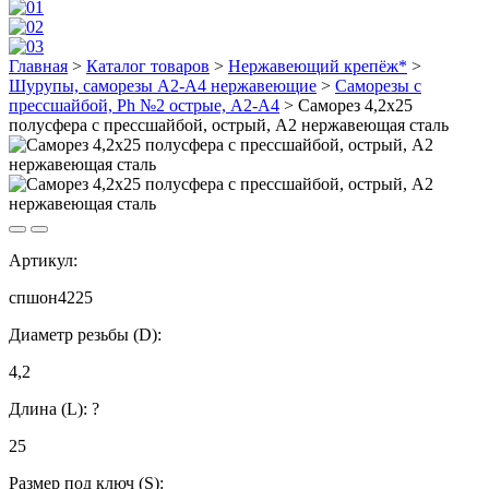
Главная
>
Каталог товаров
>
Нержавеющий крепёж*
>
Шурупы, саморезы А2-А4 нержавеющие
>
Саморезы с
прессшайбой, Ph №2 острые, А2-А4
>
Саморез 4,2х25
полусфера с прессшайбой, острый, А2 нержавеющая сталь
Артикул:
спшон4225
Диаметр резьбы (D):
4,2
Длина (L):
?
25
Размер под ключ (S):