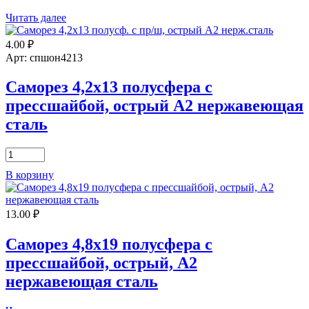
Читать далее
4.00
₽
Арт: спшон4213
Саморез 4,2х13 полусфера с
прессшайбой, острый А2 нержавеющая
сталь
Количество
товара
В корзину
Саморез
4,2х13
полусфера
13.00
₽
с
прессшайбой,
острый
Саморез 4,8х19 полусфера с
А2
прессшайбой, острый, А2
нержавеющая
сталь
нержавеющая сталь