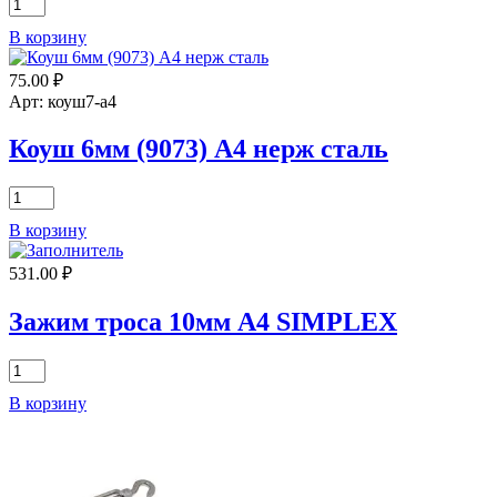
Количество
товара
В корзину
Коуш
3мм
75.00
₽
(9073)
А4
Арт: коуш7-а4
нерж
сталь
Коуш 6мм (9073) А4 нерж сталь
Количество
товара
В корзину
Коуш
6мм
531.00
₽
(9073)
А4
нерж
Зажим троса 10мм А4 SIMPLEX
сталь
Количество
товара
В корзину
Зажим
троса
10мм
А4
SIMPLEX