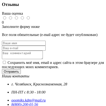
сварная
Отзывы
короткозвенная
DIN
766
Ваша оценка
А2
нерж
0
сталь
Заполните форму ниже
Все поля обязательные (e-mail адрес не будет опубликован)
Сохранить моё имя, email и адрес сайта в этом браузере для
последующих моих комментариев.
Отправить
Наши контакты
г. Челябинск, Краснознаменная, 28
ПН-ПТ с 8:30 - 18:00
ooomiks.kdm@mail.ru
8(800)-200-01-56