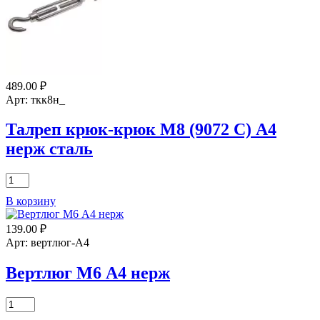
489.00
₽
Арт: ткк8н_
Талреп крюк-крюк М8 (9072 С) А4
нерж сталь
Количество
товара
В корзину
Талреп
крюк-
139.00
₽
крюк
М8
Арт: вертлюг-А4
(9072
С)
Вертлюг М6 А4 нерж
А4
нерж
Количество
сталь
товара