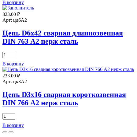
В корзину
Вертлюг
М6
823.00
₽
А4
нерж
Арт: цд6А2
Цепь D6х42 сварная длиннозвенная
DIN 763 А2 нерж сталь
Количество
товара
В корзину
Цепь
D6х42
233.00
₽
сварная
длиннозвенная
Арт: цк3А2
DIN
763
Цепь D3х16 сварная короткозвенная
А2
DIN 766 А2 нерж сталь
нерж
сталь
Количество
товара
В корзину
Цепь
D3х16