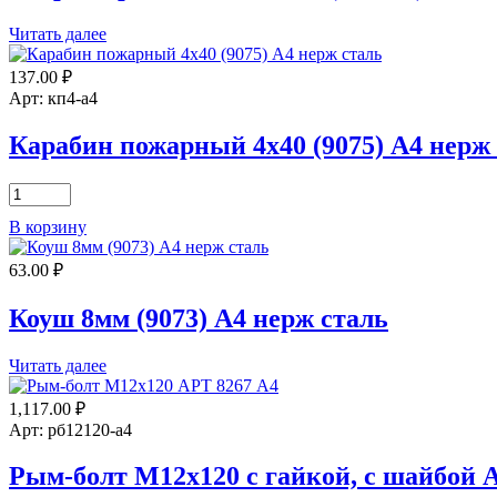
Читать далее
137.00
₽
Арт: кп4-а4
Карабин пожарный 4х40 (9075) А4 нерж
Количество
товара
В корзину
Карабин
пожарный
63.00
₽
4х40
(9075)
А4
Коуш 8мм (9073) А4 нерж сталь
нерж
сталь
Читать далее
1,117.00
₽
Арт: рб12120-а4
Рым-болт M12х120 с гайкой, с шайбой 