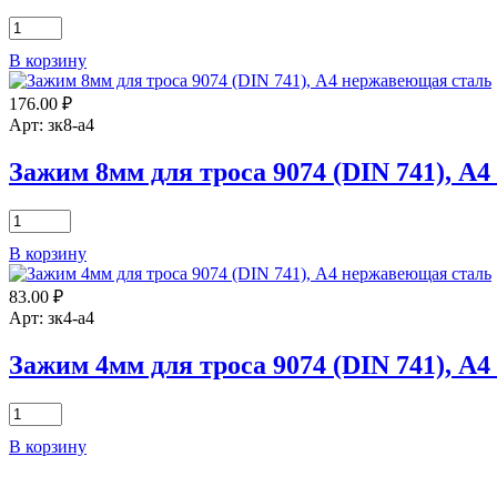
Количество
товара
В корзину
Рым-
болт
176.00
₽
M12х120
с
Арт: зк8-а4
гайкой,
с
Зажим 8мм для троса 9074 (DIN 741), А
шайбой
АРТ
Количество
8267
товара
А4
В корзину
Зажим
8мм
83.00
₽
для
троса
Арт: зк4-а4
9074
(DIN
Зажим 4мм для троса 9074 (DIN 741), А
741),
А4
Количество
нержавеющая
товара
сталь
В корзину
Зажим
4мм
для