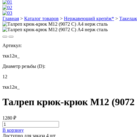
Главная
>
Каталог товаров
>
Нержавеющий крепёж*
>
Такелаж
Артикул:
ткк12н_
Диаметр резьбы (D):
12
ткк12н_
Талреп крюк-крюк М12 (9072 
1280
₽
В корзину
Доступно для заказа 4 шт