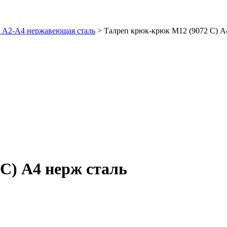
 А2-А4 нержавеющая сталь
>
Талреп крюк-крюк М12 (9072 С) А
С) А4 нерж сталь