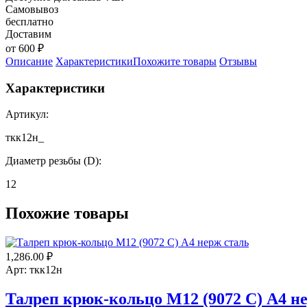
Самовывоз
бесплатно
Доставим
от 600 ₽
Описание
Характеристики
Похожите товары
Отзывы
Характеристики
Артикул:
ткк12н_
Диаметр резьбы (D):
12
Похожие товары
1,286.00
₽
Арт: ткк12н
Талреп крюк-кольцо М12 (9072 С) А4 н