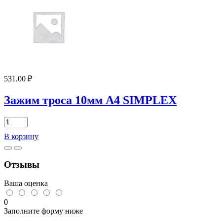
троса
9074
(DIN
741),
А4
нержавеющая
сталь
531.00
₽
Зажим троса 10мм А4 SIMPLEX
Количество
товара
В корзину
Зажим
троса
10мм
Отзывы
А4
SIMPLEX
Ваша оценка
0
Заполните форму ниже