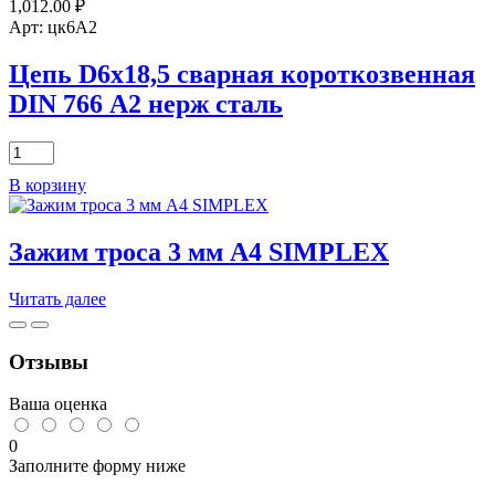
1,012.00
₽
Арт: цк6А2
Цепь D6х18,5 сварная короткозвенная
DIN 766 А2 нерж сталь
Количество
товара
В корзину
Цепь
D6х18,5
сварная
Зажим троса 3 мм А4 SIMPLEX
короткозвенная
DIN
766
Читать далее
А2
нерж
сталь
Отзывы
Ваша оценка
0
Заполните форму ниже