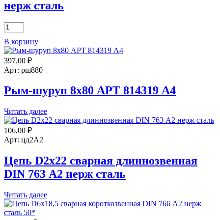
нерж сталь
8267
А4
Количество
товара
В корзину
Карабин
пожарный
397.00
₽
6х60
(9075)
Арт: рш880
А4
нерж
Рым-шуруп 8х80 АРТ 814319 А4
сталь
Читать далее
106.00
₽
Арт: цд2А2
Цепь D2х22 сварная длиннозвенная
DIN 763 А2 нерж сталь
Читать далее