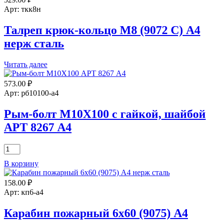
Арт: ткк8н
Талреп крюк-кольцо М8 (9072 С) А4
нерж сталь
Читать далее
573.00
₽
Арт: рб10100-а4
Рым-болт M10X100 с гайкой, шайбой
АРТ 8267 А4
Количество
товара
В корзину
Рым-
болт
158.00
₽
M10X100
с
Арт: кп6-а4
гайкой,
шайбой
Карабин пожарный 6х60 (9075) А4
АРТ