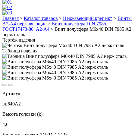
Главная
>
Каталог товаров
>
Нержавеющий крепёж*
>
Винты
А2-А4 нержавеющие
>
Винт полусфера DIN 7985,
ГОСТ17473-80, А2-А4
>
Винт полусфера М6х40 DIN 7985 А2
нерж сталь
Чертёж изделия
Таблица изделия
Артикул:
вц640А2
Высота головки (k):
4,6
Диаметр головки (D) (Dk) (D2):