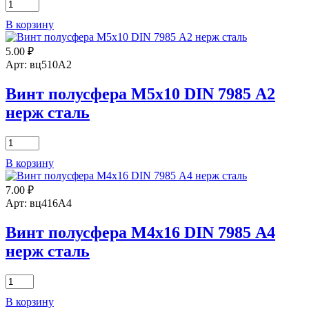
Количество
товара
В корзину
Винт
полусфера
5.00
₽
М3х5
DIN
Арт: вц510А2
7985
А2
Винт полусфера М5х10 DIN 7985 А2
нерж
нерж сталь
сталь
Количество
товара
В корзину
Винт
полусфера
7.00
₽
М5х10
DIN
Арт: вц416А4
7985
А2
Винт полусфера М4х16 DIN 7985 А4
нерж
нерж сталь
сталь
Количество
товара
В корзину
Винт