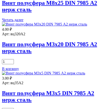
Винт полусфера М8х25 DIN 7985 А2
нерж сталь
Читать далее
4.00
₽
Арт: вц320А2
Винт полусфера М3х20 DIN 7985 А2
нерж сталь
Количество
товара
В корзину
Винт
полусфера
3.00
₽
М3х20
DIN
Арт: вц35А2
7985
А2
Винт полусфера М3х5 DIN 7985 А2
нерж
нерж сталь
сталь