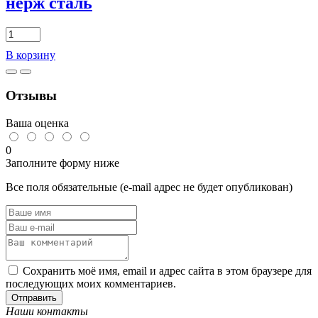
нерж сталь
А4
нерж
сталь
Количество
товара
В корзину
Винт
полусфера
М5х16
Отзывы
DIN
7985
А2
Ваша оценка
нерж
сталь
0
Заполните форму ниже
Все поля обязательные (e-mail адрес не будет опубликован)
Сохранить моё имя, email и адрес сайта в этом браузере для
последующих моих комментариев.
Отправить
Наши контакты