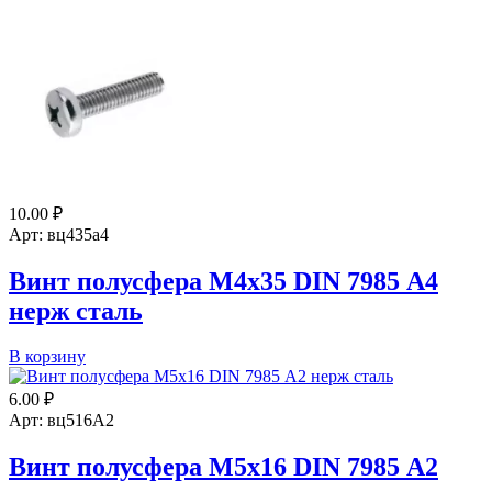
полусфера
М4х16
DIN
7985
А4
нерж
сталь
10.00
₽
Арт: вц435а4
Винт полусфера М4х35 DIN 7985 А4
нерж сталь
Количество
В корзину
товара
Винт
6.00
₽
полусфера
Арт: вц516А2
М4х35
DIN
Винт полусфера М5х16 DIN 7985 А2
7985