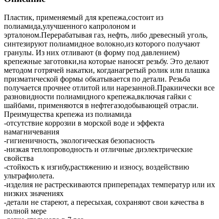
Пластик, применяемый для крепежа,состоит из
полиамида,улучшенного капролоном и
эрталоном.Перерабатывая газ, нефть, либо древесный уголь,
синтезируют полиамидное волокно,из которого получают
гранулы. Из них отливают (в форму под давлением)
крепежные заготовки,на которые наносят резьбу. Это делают
методом готрячей накатки, когданагретый ролик или плашка
призматической формы обкатывается по детали. Резьба
получается прочнее отлитой или нарезанной.Пракиически все
разновидности полиамидного крепежа,включая гайки с
шайбами, применяются в нефтегазодобывающей отрасли.
Преимущества крепежа из полиамида
-отсутствие коррозии в морской воде и эффекта
намагничевания
-гигиеничность, экологическая безопасность
-низкая теплопроводность и отличные диэлектрические
свойства
-стойкость к изгибу,растяжению и износу, воздействию
ультрафиолета.
-изделия не растрескиваются приперепадах температур или их
низких значениях
-детали не стареют, а пересыхая, сохраняют свои качества в
полной мере