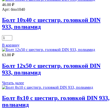
10х60
46.00
₽
с
шестигр.
Арт: бпо1040
головкой
DIN
Болт 10х40 с шестигр. головкой DIN
933,
933, полиамид
полиамид
Количество
товара
В корзину
Болт
10х40
63.00
₽
с
шестигр.
головкой
Болт 12х50 с шестигр. головкой DIN
DIN
933, полиамид
933,
полиамид
Читать далее
Болт 8х10 с шестигр. головкой DIN 933,
полиамид