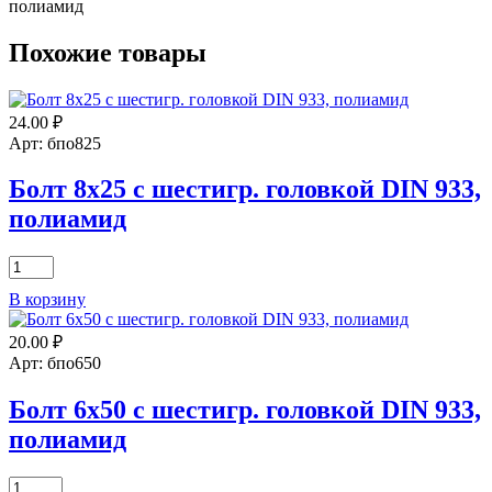
полиамид
Похожие товары
24.00
₽
Арт: бпо825
Болт 8х25 с шестигр. головкой DIN 933,
полиамид
Количество
товара
В корзину
Болт
8х25
20.00
₽
с
шестигр.
Арт: бпо650
головкой
DIN
Болт 6х50 с шестигр. головкой DIN 933,
933,
полиамид
полиамид
Количество