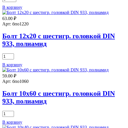
товара
В корзину
Болт
6х50
63.00
₽
с
шестигр.
Арт: бпо1220
головкой
DIN
Болт 12х20 с шестигр. головкой DIN
933,
933, полиамид
полиамид
Количество
товара
В корзину
Болт
12х20
59.00
₽
с
шестигр.
Арт: бпо1060
головкой
DIN
Болт 10х60 с шестигр. головкой DIN
933,
933, полиамид
полиамид
Количество
товара
В корзину
Болт