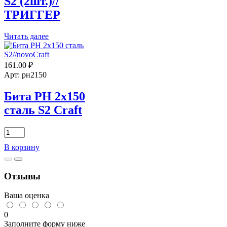
S2 (2шт.)//
ТРИГГЕР
Читать далее
161.00
₽
Арт: рн2150
Бита PH 2х150
сталь S2 Craft
Количество
товара
В корзину
Бита
PH
2х150
Отзывы
сталь
S2
Craft
Ваша оценка
0
Заполните форму ниже