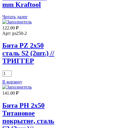
mm Kraftool
Читать далее
122.00
₽
Арт: рз250-2
Бита PZ 2х50
сталь S2 (2шт.) //
ТРИГГЕР
Количество
товара
В корзину
Бита
PZ
141.00
₽
2х50
сталь
S2
Бита PH 2х50
(2шт.)
Титановое
//
ТРИГГЕР
покрытие, сталь