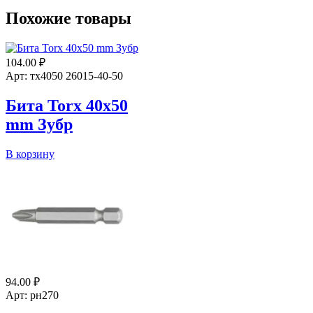
Похожие товары
104.00
₽
Арт: тх4050 26015-40-50
Бита Torx 40х50
mm Зубр
Количество
В корзину
товара
Бита
Torx
40х50
mm
Зубр
94.00
₽
Арт: рн270