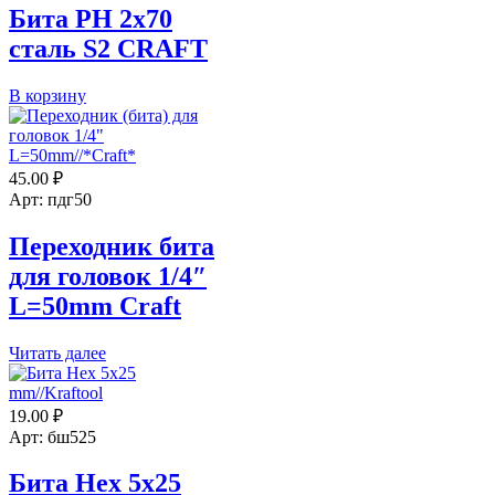
Бита PH 2х70
сталь S2 CRAFT
Количество
В корзину
товара
Бита
PH
2х70
45.00
₽
сталь
Арт: пдг50
S2
CRAFT
Переходник бита
для головок 1/4″
L=50mm Craft
Читать далее
19.00
₽
Арт: бш525
Бита Hex 5х25