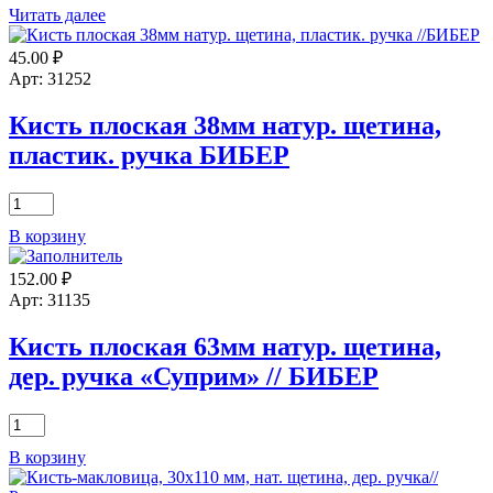
Читать далее
45.00
₽
Арт: 31252
Кисть плоская 38мм натур. щетина,
пластик. ручка БИБЕР
Количество
товара
В корзину
Кисть
плоская
152.00
₽
38мм
натур.
Арт: 31135
щетина,
пластик.
Кисть плоская 63мм натур. щетина,
ручка
дер. ручка «Суприм» // БИБЕР
БИБЕР
Количество
товара
В корзину
Кисть
плоская