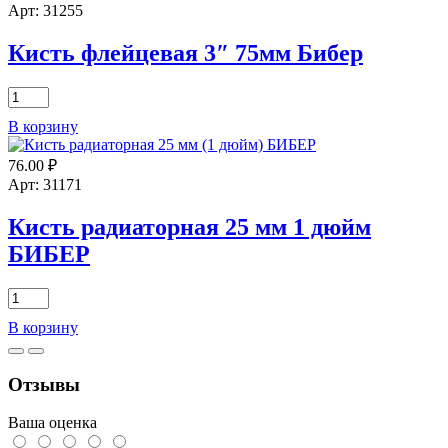
натур.щетина,
Арт: 31255
пласт.ручка
"Универсал-
Кисть флейцевая 3″ 75мм Бибер
Мастер"
кп-11
Количество
ЗУБР
товара
В корзину
Кисть
флейцевая
76.00
₽
3"
75мм
Арт: 31171
Бибер
Кисть радиаторная 25 мм 1 дюйм
БИБЕР
Количество
товара
В корзину
Кисть
радиаторная
25
Отзывы
мм
1
дюйм
Ваша оценка
БИБЕР