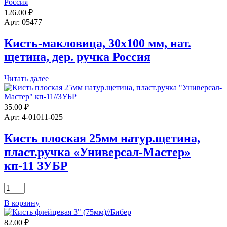
63мм
126.00
₽
натур.
щетина,
Арт: 05477
дер.
ручка
Кисть-макловица, 30х100 мм, нат.
"Суприм"
щетина, дер. ручка Россия
//
БИБЕР
Читать далее
35.00
₽
Арт: 4-01011-025
Кисть плоская 25мм натур.щетина,
пласт.ручка «Универсал-Мастер»
кп-11 ЗУБР
Количество
товара
В корзину
Кисть
плоская
82.00
₽
25мм