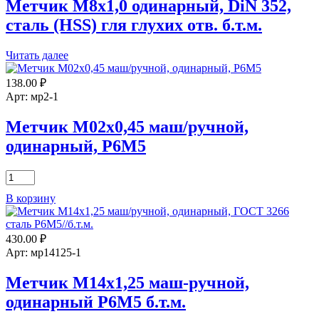
одинарный
Метчик М8х1,0 одинарный, DiN 352,
Р6М5
сталь (HSS) гля глухих отв. б.т.м.
б.т.м.
Читать далее
138.00
₽
Арт: мр2-1
Метчик М02х0,45 маш/ручной,
одинарный, Р6М5
Количество
товара
В корзину
Метчик
М02х0,45
маш/
430.00
₽
ручной,
одинарный,
Арт: мр14125-1
Р6М5
Метчик М14х1,25 маш-ручной,
одинарный Р6М5 б.т.м.