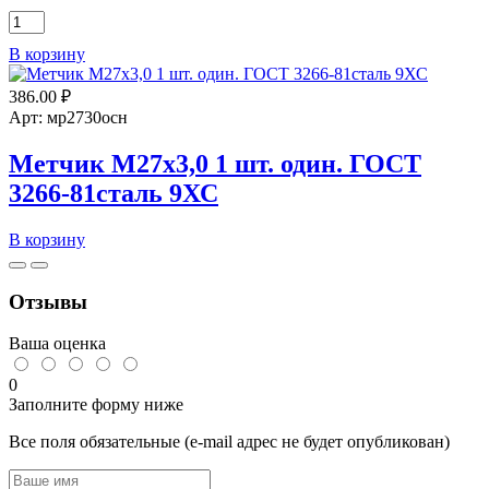
Количество
товара
В корзину
Метчик
М14х1,25
386.00
₽
маш-
ручной,
Арт: мр2730осн
одинарный
Р6М5
Метчик М27х3,0 1 шт. один. ГОСТ
б.т.м.
3266-81сталь 9ХС
Количество
В корзину
товара
Метчик
М27х3,0
Отзывы
1
шт.
Ваша оценка
один.
ГОСТ
0
3266-
Заполните форму ниже
81сталь
9ХС
Все поля обязательные (e-mail адрес не будет опубликован)