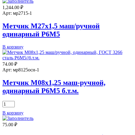
1,244.00
₽
Арт: мр2715-1
Метчик М27х1,5 маш/ручной
одинарный Р6М5
Количество
В корзину
товара
Метчик
М27х1,5
74.00
₽
маш/
Арт: мр8125осн-1
ручной
одинарный
Метчик М08х1,25 маш-ручной,
Р6М5
одинарный Р6М5 б.т.м.
Количество
товара
В корзину
Метчик
М08х1,25
75.00
₽
маш-
ручной,