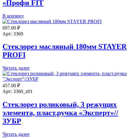
«Профи FIT
Количество
В корзину
товара
Ролик
697.00
₽
для
Арт: 3369
плиткореза
22х6х2мм
Стеклорез масляный 180мм STAYER
"Профи
PROFI
FIT
Читать далее
457.00
₽
Арт: 3360_z01
Стеклорез роликовый, 3 режущих
элемента, пласт.ручка «Эксперт»//
ЗУБР
Читать далее