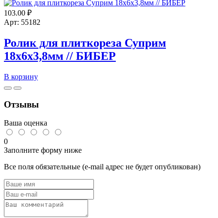
103.00
₽
Арт: 55182
Ролик для плиткореза Суприм
18х6х3,8мм // БИБЕР
Количество
В корзину
товара
Ролик
для
Отзывы
плиткореза
Суприм
Ваша оценка
18х6х3,8мм
//
0
БИБЕР
Заполните форму ниже
Все поля обязательные (e-mail адрес не будет опубликован)