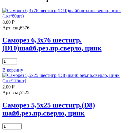
8.00
₽
Арт: скц6376
Саморез 6,3х76 шестигр.
(D10)шайб.рез.пр.сверло, цинк
Количество
товара
В корзину
Саморез
6,3х76
шестигр.
2.00
₽
(D10)шайб.рез.пр.сверло,
цинк
Арт: скц5525
Саморез 5,5х25 шестигр.(D8)
шайб.рез.пр.сверло, цинк
Количество
товара