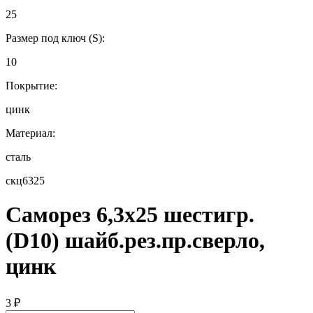
25
Размер под ключ (S):
10
Покрытие:
цинк
Материал:
сталь
скц6325
Саморез 6,3х25 шестигр.
(D10) шайб.рез.пр.сверло,
цинк
3
₽