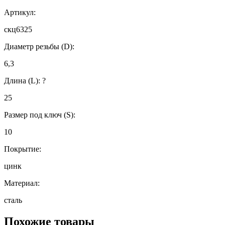
Артикул:
скц6325
Диаметр резьбы (D):
6,3
Длина (L):
?
25
Размер под ключ (S):
10
Покрытие:
цинк
Материал:
сталь
Похожие товары