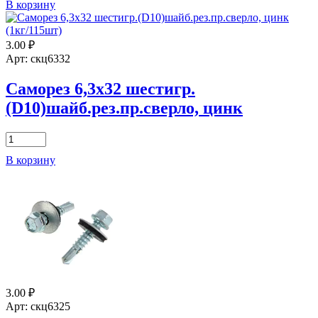
В корзину
Саморез
5,5х25
шестигр.
3.00
₽
(D8)
шайб.рез.пр.сверло,
Арт: скц6332
цинк
Саморез 6,3х32 шестигр.
(D10)шайб.рез.пр.сверло, цинк
Количество
товара
В корзину
Саморез
6,3х32
шестигр.
(D10)шайб.рез.пр.сверло,
цинк
3.00
₽
Арт: скц6325