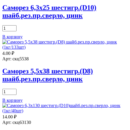
Саморез 6,3х25 шестигр.(D10)
шайб.рез.пр.сверло, цинк
Количество
товара
В корзину
Саморез
6,3х25
шестигр.
4.00
₽
(D10)
шайб.рез.пр.сверло,
Арт: скц5538
цинк
Саморез 5,5х38 шестигр.(D8)
шайб.рез.пр.сверло, цинк
Количество
товара
В корзину
Саморез
5,5х38
шестигр.
14.00
₽
(D8)
шайб.рез.пр.сверло,
Арт: скц63130
цинк