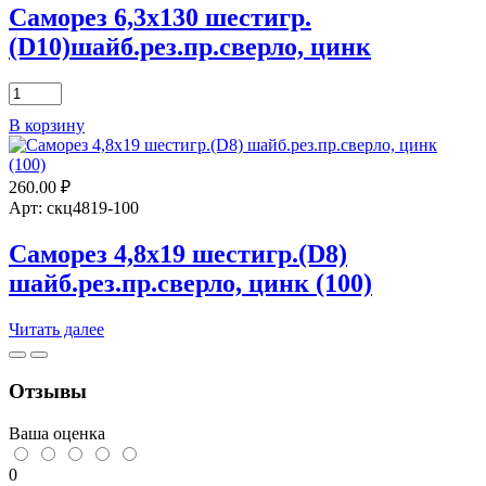
Саморез 6,3х130 шестигр.
(D10)шайб.рез.пр.сверло, цинк
Количество
товара
В корзину
Саморез
6,3х130
шестигр.
260.00
₽
(D10)шайб.рез.пр.сверло,
цинк
Арт: скц4819-100
Саморез 4,8х19 шестигр.(D8)
шайб.рез.пр.сверло, цинк (100)
Читать далее
Отзывы
Ваша оценка
0