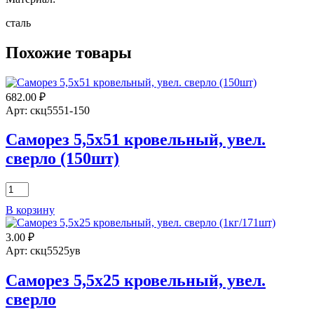
сталь
Похожие товары
682.00
₽
Арт: скц5551-150
Саморез 5,5х51 кровельный, увел.
сверло (150шт)
Количество
товара
В корзину
Саморез
5,5х51
3.00
₽
кровельный,
увел.
Арт: скц5525ув
сверло
(150шт)
Саморез 5,5х25 кровельный, увел.
сверло