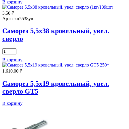
В корзину
Саморез
5,5х25
3.50
₽
кровельный,
увел.
Арт: скц5538ув
сверло
(300шт)
Саморез 5,5х38 кровельный, увел.
сверло
Количество
товара
В корзину
Саморез
5,5х38
1,610.00
₽
кровельный,
увел.
сверло
Саморез 5,5х19 кровельный, увел.
сверло GT5
Количество
В корзину
товара
Саморез
5,5х19
кровельный,
увел.