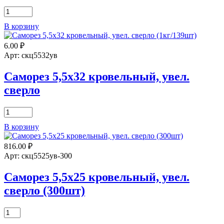
Количество
товара
В корзину
Саморез
5,5х25
6.00
₽
кровельный,
увел.
Арт: скц5532ув
сверло
Саморез 5,5х32 кровельный, увел.
сверло
Количество
товара
В корзину
Саморез
5,5х32
816.00
₽
кровельный,
увел.
Арт: скц5525ув-300
сверло
Саморез 5,5х25 кровельный, увел.
сверло (300шт)
Количество
товара