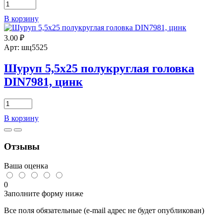
Количество
товара
В корзину
Шуруп
3,9х25
3.00
₽
полукруглая
головка
Арт: шц5525
DIN7981,
цинк
Шуруп 5,5х25 полукруглая головка
DIN7981, цинк
Количество
товара
В корзину
Шуруп
5,5х25
полукруглая
Отзывы
головка
DIN7981,
цинк
Ваша оценка
0
Заполните форму ниже
Все поля обязательные (e-mail адрес не будет опубликован)