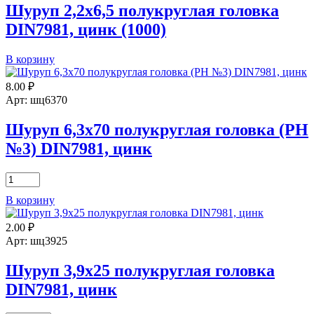
цинк
Шуруп 2,2х6,5 полукруглая головка
DIN7981, цинк (1000)
Количество
В корзину
товара
Шуруп
8.00
₽
2,2х6,5
Арт: шц6370
полукруглая
головка
Шуруп 6,3х70 полукруглая головка (РН
DIN7981,
№3) DIN7981, цинк
цинк
(1000)
Количество
товара
В корзину
Шуруп
6,3х70
2.00
₽
полукруглая
головка
Арт: шц3925
(РН
№3)
Шуруп 3,9х25 полукруглая головка
DIN7981,
DIN7981, цинк
цинк