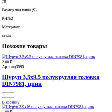
70
Размер под ключ (S):
РН№2
Материал:
сталь
Похожие товары
2.00
₽
Арт: шц3595
Шуруп 3,5х9.5 полукруглая головка
DIN7981, цинк
Количество
товара
В корзину
Шуруп
3,5х9.5
1.00
₽