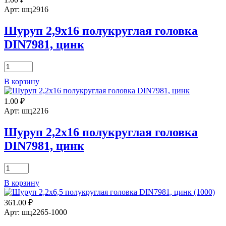
полукруглая
головка
Арт: шц2916
DIN7981,
цинк
Шуруп 2,9х16 полукруглая головка
DIN7981, цинк
Количество
товара
В корзину
Шуруп
2,9х16
1.00
₽
полукруглая
головка
Арт: шц2216
DIN7981,
цинк
Шуруп 2,2х16 полукруглая головка
DIN7981, цинк
Количество
товара
В корзину
Шуруп
2,2х16
361.00
₽
полукруглая
головка
Арт: шц2265-1000
DIN7981,