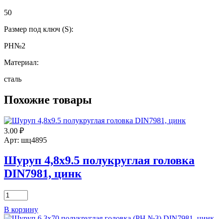
50
Размер под ключ (S):
РН№2
Материал:
сталь
Похожие товары
3.00
₽
Арт: шц4895
Шуруп 4,8х9.5 полукруглая головка
DIN7981, цинк
Количество
товара
В корзину
Шуруп