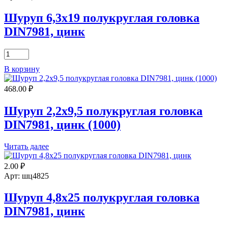
DIN7981,
цинк
Шуруп 6,3х19 полукруглая головка
DIN7981, цинк
Количество
товара
В корзину
Шуруп
6,3х19
468.00
₽
полукруглая
головка
DIN7981,
Шуруп 2,2х9,5 полукруглая головка
цинк
DIN7981, цинк (1000)
Читать далее
2.00
₽
Арт: шц4825
Шуруп 4,8х25 полукруглая головка
DIN7981, цинк