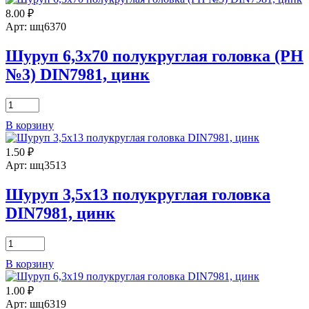
4,8х9.5
8.00
₽
полукруглая
головка
Арт: шц6370
DIN7981,
цинк
Шуруп 6,3х70 полукруглая головка (РН
№3) DIN7981, цинк
Количество
товара
В корзину
Шуруп
6,3х70
1.50
₽
полукруглая
головка
Арт: шц3513
(РН
№3)
Шуруп 3,5х13 полукруглая головка
DIN7981,
DIN7981, цинк
цинк
Количество
товара
В корзину
Шуруп
3,5х13
1.00
₽
полукруглая
головка
Арт: шц6319