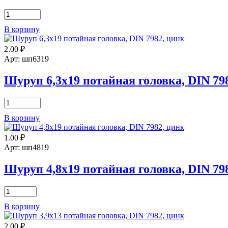
Количество
товара
В корзину
Шуруп
3,9х22
2.00
₽
потайная
головка,
Арт: шп6319
DIN
7982,
Шуруп 6,3х19 потайная головка, DIN 79
цинк
Количество
товара
В корзину
Шуруп
6,3х19
1.00
₽
потайная
головка,
Арт: шп4819
DIN
7982,
Шуруп 4,8х19 потайная головка, DIN 79
цинк
Количество
товара
В корзину
Шуруп
4,8х19
2.00
₽
потайная