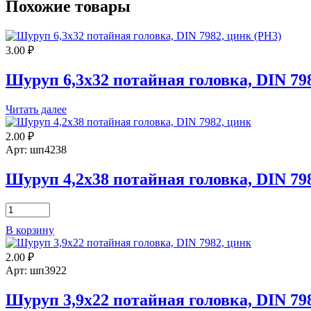
Похожие товары
3.00
₽
Шуруп 6,3х32 потайная головка, DIN 79
Читать далее
2.00
₽
Арт: шп4238
Шуруп 4,2х38 потайная головка, DIN 79
Количество
товара
В корзину
Шуруп
4,2х38
2.00
₽
потайная
головка,
Арт: шп3922
DIN
7982,
Шуруп 3,9х22 потайная головка, DIN 79
цинк