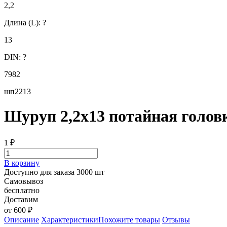
2,2
Длина (L):
?
13
DIN:
?
7982
шп2213
Шуруп 2,2х13 потайная головк
1
₽
В корзину
Доступно для заказа 3000 шт
Самовывоз
бесплатно
Доставим
от 600 ₽
Описание
Характеристики
Похожите товары
Отзывы