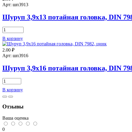
головка,
Арт: шп3913
DIN
7982,
Шуруп 3,9х13 потайная головка, DIN 79
цинк
Количество
товара
В корзину
Шуруп
3,9х13
2.00
₽
потайная
головка,
Арт: шп3916
DIN
7982,
Шуруп 3,9х16 потайная головка, DIN 79
цинк
Количество
товара
В корзину
Шуруп
3,9х16
потайная
Отзывы
головка,
DIN
7982,
Ваша оценка
цинк
0