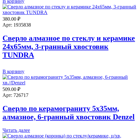
В корзину
Сверло
алмазное
по
380.00
₽
стеклу
и
Арт: 1935838
керамике
10мм
Сверло алмазное по стеклу и керамике
СИБРТЕХ
24х65мм, 3-гранный хвостовик
TUNDRA
Количество
В корзину
товара
Сверло
алмазное
509.00
₽
по
Арт: 726717
стеклу
и
Сверло по керамограниту 5х35мм,
керамике
24х65мм,
алмазное, 6-гранный хвостовик Denzel
3-
гранный
хвостовик
Читать далее
TUNDRA