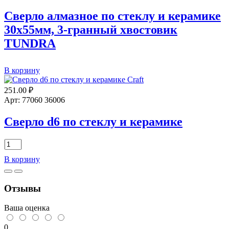
керамике
FIT
Сверло алмазное по стеклу и керамике
30х55мм, 3-гранный хвостовик
TUNDRA
Количество
В корзину
товара
Сверло
251.00
₽
алмазное
Арт: 77060 36006
по
стеклу
Сверло d6 по стеклу и керамике
и
керамике
30х55мм,
Количество
3-
товара
гранный
В корзину
Сверло
хвостовик
d6
TUNDRA
по
Отзывы
стеклу
и
керамике
Ваша оценка
0