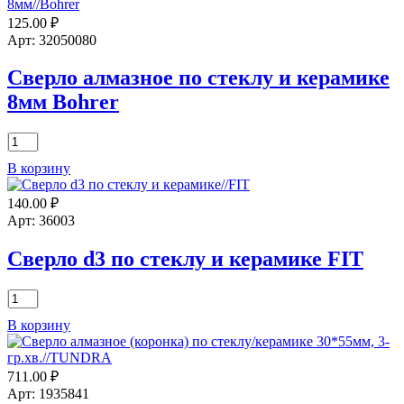
125.00
₽
Арт: 32050080
Сверло алмазное по стеклу и керамике
8мм Bohrer
Количество
товара
В корзину
Сверло
алмазное
140.00
₽
по
стеклу
Арт: 36003
и
керамике
Сверло d3 по стеклу и керамике FIT
8мм
Bohrer
Количество
товара
В корзину
Сверло
d3
по
711.00
₽
стеклу
и
Арт: 1935841