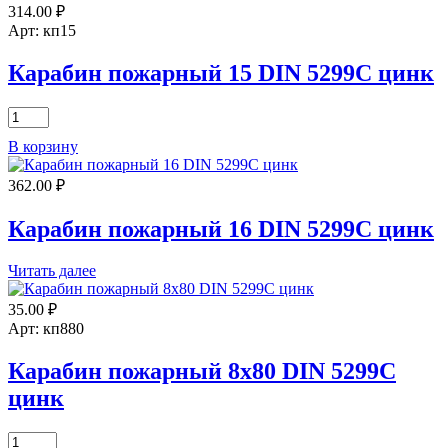
314.00
₽
4х40
DIN
Арт: кп15
5299C
цинк
Карабин пожарный 15 DIN 5299C цинк
Количество
товара
В корзину
Карабин
пожарный
362.00
₽
15
DIN
5299C
Карабин пожарный 16 DIN 5299C цинк
цинк
Читать далее
35.00
₽
Арт: кп880
Карабин пожарный 8х80 DIN 5299C
цинк
Количество