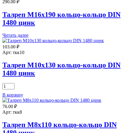
290.00
₽
кольцо-
кольцо
DIN
Талреп М16х190 кольцо-кольцо DIN
1480
1480 цинк
цинк
Читать далее
103.00
₽
Арт: ткк10
Талреп М10х130 кольцо-кольцо DIN
1480 цинк
Количество
товара
В корзину
Талреп
М10х130
76.00
₽
кольцо-
кольцо
Арт: ткк8
DIN
1480
Талреп М8х110 кольцо-кольцо DIN
цинк
1480 цинк