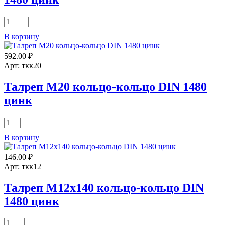
Количество
товара
В корзину
Талреп
М8х110
592.00
₽
кольцо-
кольцо
Арт: ткк20
DIN
1480
Талреп М20 кольцо-кольцо DIN 1480
цинк
цинк
Количество
товара
В корзину
Талреп
М20
146.00
₽
кольцо-
кольцо
Арт: ткк12
DIN
1480
Талреп М12х140 кольцо-кольцо DIN
цинк
1480 цинк
Количество