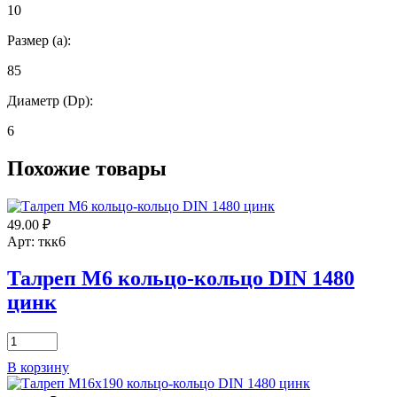
10
Размер (а):
85
Диаметр (Dp):
6
Похожие товары
49.00
₽
Арт: ткк6
Талреп М6 кольцо-кольцо DIN 1480
цинк
Количество
товара
В корзину
Талреп
М6