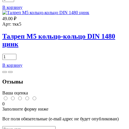
товара
В корзину
Талреп
М12х140
49.00
₽
кольцо-
кольцо
Арт: ткк5
DIN
1480
Талреп М5 кольцо-кольцо DIN 1480
цинк
цинк
Количество
товара
В корзину
Талреп
М5
кольцо-
Отзывы
кольцо
DIN
1480
Ваша оценка
цинк
0
Заполните форму ниже
Все поля обязательные (e-mail адрес не будет опубликован)