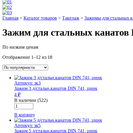
Главная
>
Каталог товаров
>
Такелаж
>
Зажимы для стальных к
Зажим для стальных канатов
По низким ценам
Отображение 1–12 из 18
Артикул: зк3
Зажим 3 д/стальн.канатов DIN 741, цинк
4 ₽
В наличии (522)
Количество
товара
В корзину
Зажим
3
Артикул: зк5
д/
Зажим 5 д/стальн.канатов DIN 741, цинк
стальн.канатов