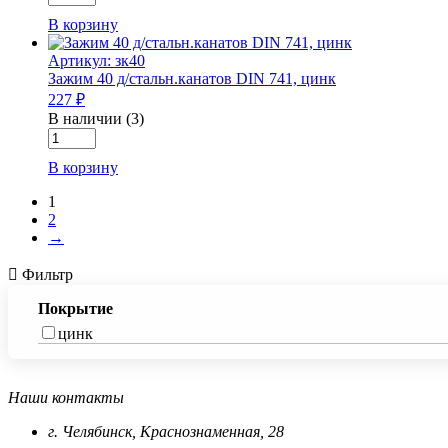
товара
В корзину
Зажим
34
Артикул: зк40
д/
Зажим 40 д/стальн.канатов DIN 741, цинк
стальн.канатов
227 ₽
DIN
741,
В наличии (3)
Количество
цинк
товара
В корзину
Зажим
40
1
д/
2
стальн.канатов
→
DIN
741,
Фильтр
цинк
Покрытие
цинк
Наши контакты
г. Челябинск, Краснознаменная, 28