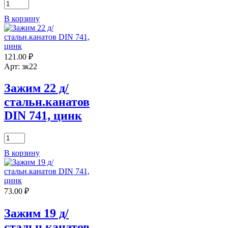
Количество
товара
В корзину
Зажим
3
д/
стальн.канатов
121.00
₽
DIN
741,
Арт: зк22
цинк
Зажим 22 д/
стальн.канатов
DIN 741, цинк
Количество
товара
В корзину
Зажим
22
д/
стальн.канатов
73.00
₽
DIN
741,
цинк
Зажим 19 д/
стальн.канатов