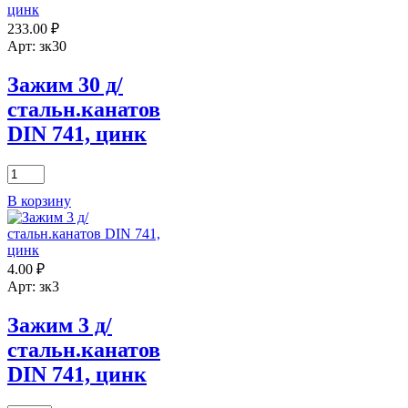
стальн.канатов
233.00
₽
DIN
741,
Арт: зк30
цинк
Зажим 30 д/
стальн.канатов
DIN 741, цинк
Количество
товара
В корзину
Зажим
30
д/
стальн.канатов
4.00
₽
DIN
741,
Арт: зк3
цинк
Зажим 3 д/
стальн.канатов
DIN 741, цинк