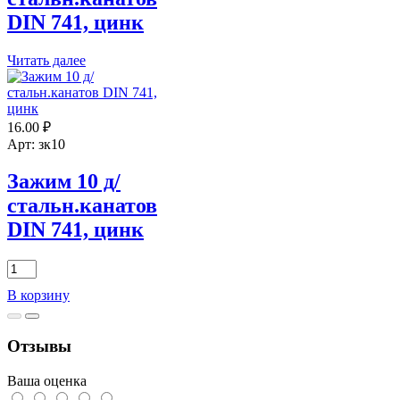
DIN 741, цинк
Читать далее
16.00
₽
Арт: зк10
Зажим 10 д/
стальн.канатов
DIN 741, цинк
Количество
товара
В корзину
Зажим
10
д/
Отзывы
стальн.канатов
DIN
741,
Ваша оценка
цинк