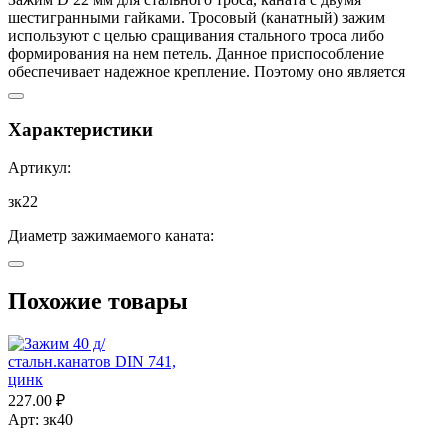
шестигранными гайками. Тросовый (канатный) зажим
используют с целью сращивания стального троса либо
формирования на нем петель. Данное приспособление
обеспечивает надежное крепление. Поэтому оно является
(согласно действующим нормативным документам)
обязательным к применению, когда в ходе строительных работ
задействуется стальной канат/трос. Соединение зажимами
Характеристики
уступает по надежности процедуре сплетения концов при
наращивании, но превосходит по этой характеристике
Артикул:
операцию связывания узлами.
Не предназначен для грузоподъёмных работ.
зк22
Материал: сталь, покрытие цинк.
Диаметр зажимаемого каната:
22,0
Похожие товары
227.00
₽
Арт: зк40