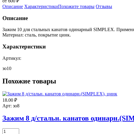
от 600 ₽
Описание
Характеристики
Похожите товары
Отзывы
Описание
Зажим 10 для стальных канатов одинарный SIMPLEX. Применяет
Материал: сталь, покрытие цинк.
Характеристики
Артикул:
зо10
Похожие товары
18.00
₽
Арт: зо8
Зажим 8 д/стальн. канатов одинарн.(S
Количество