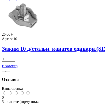
2
д/
стальн.
канатов
одинарн.
(SIMPLEX),
цинк
26.00
₽
Арт: зо10
Зажим 10 д/стальн. канатов одинарн.(
Количество
товара
В корзину
Зажим
10
д/
Отзывы
стальн.
канатов
одинарн.
Ваша оценка
(SIMPLEX),
цинк
0
Заполните форму ниже