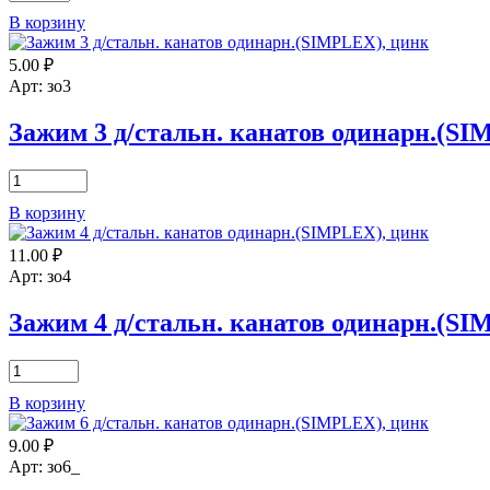
товара
В корзину
Зажим
8
5.00
₽
д/
стальн.
Арт: зо3
канатов
одинарн.
Зажим 3 д/стальн. канатов одинарн.(S
(SIMPLEX),
цинк
Количество
товара
В корзину
Зажим
3
11.00
₽
д/
стальн.
Арт: зо4
канатов
одинарн.
Зажим 4 д/стальн. канатов одинарн.(S
(SIMPLEX),
цинк
Количество
товара
В корзину
Зажим
4
9.00
₽
д/
стальн.
Арт: зо6_
канатов