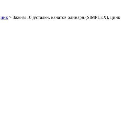
цинк
>
Зажим 10 д/стальн. канатов одинарн.(SIMPLEX), цинк