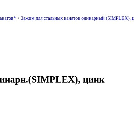
анатов*
>
Зажим для стальных канатов одинарный (SIMPLEX), 
одинарн.(SIMPLEX), цинк