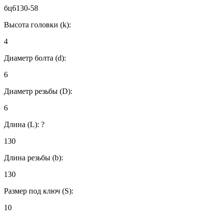
бц6130-58
Высота головки (k):
4
Диаметр болта (d):
6
Диаметр резьбы (D):
6
Длина (L):
?
130
Длина резьбы (b):
130
Размер под ключ (S):
10