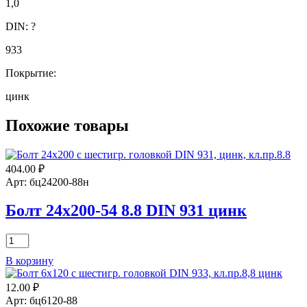
1,0
DIN:
?
933
Покрытие:
цинк
Похожие товары
404.00
₽
Арт: бц24200-88н
Болт 24х200-54 8.8 DIN 931 цинк
Количество
товара
В корзину
Болт
24х200-
12.00
₽
54
8.8
Арт: бц6120-88