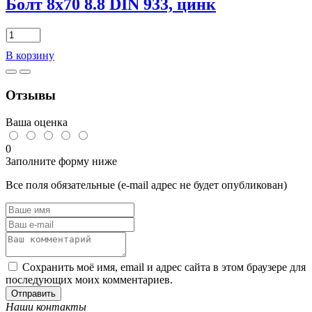
Болт 8х70 8.8 DIN 933, цинк
Количество
товара
В корзину
Болт
8х70
8.8
Отзывы
DIN
933,
цинк
Ваша оценка
0
Заполните форму ниже
Все поля обязательные (e-mail адрес не будет опубликован)
Сохранить моё имя, email и адрес сайта в этом браузере для
последующих моих комментариев.
Отправить
Наши контакты