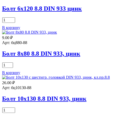
DIN
931
Болт 6х120 8.8 DIN 933 цинк
цинк
Количество
товара
В корзину
Болт
6х120
9.00
₽
8.8
DIN
Арт: бц880-88
933
цинк
Болт 8х80 8.8 DIN 933, цинк
Количество
товара
В корзину
Болт
8х80
26.00
₽
8.8
DIN
Арт: бц10130-88
933,
цинк
Болт 10х130 8.8 DIN 933, цинк
Количество
товара