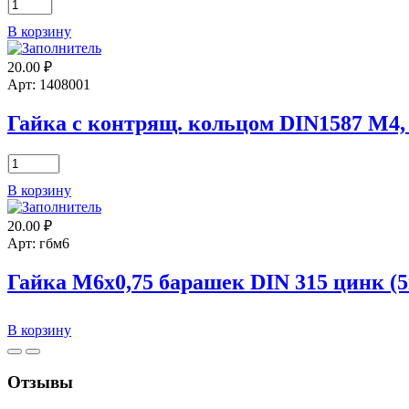
Количество
товара
В корзину
Гайка
М6-
20.00
₽
Р
1,0
Арт: 1408001
DIN
934,
Гайка с контрящ. кольцом DIN1587 М4, 
цинк
(10шт)
Количество
товара
В корзину
Гайка
с
20.00
₽
контрящ.
кольцом
Арт: гбм6
DIN1587
М4,
Гайка М6х0,75 барашек DIN 315 цинк (
цинк
пак.
Количество
(18шт)
В корзину
товара
Гайка
М6х0,75
Отзывы
барашек
DIN