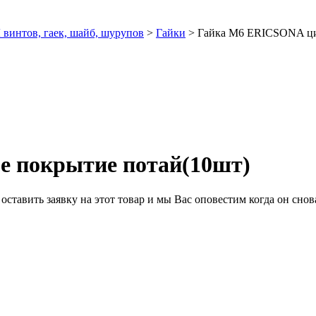
интов, гаек, шайб, шурупов
>
Гайки
>
Гайка М6 ERICSONA ци
 покрытие потай(10шт)
ставить заявку на этот товар и мы Вас оповестим когда он снова