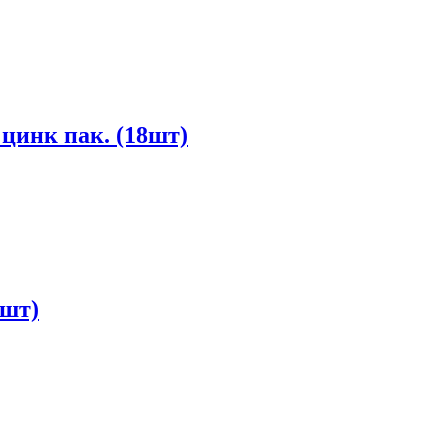
цинк пак. (18шт)
5шт)