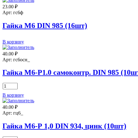
М16
23.00
₽
DIN6334
(1шт)
Арт: гс6ф
Гайка М6 DIN 985 (16шт)
Количество
В корзину
товара
Гайка
40.00
₽
М6
Арт: гс6осн_
DIN
985
Гайка М6-Р1.0 самоконтр. DIN 985 (10ш
(16шт)
Количество
товара
В корзину
Гайка
М6-
40.00
₽
Р1.0
самоконтр.
Арт: гц6_
DIN
985
Гайка М6-Р 1,0 DIN 934, цинк (10шт)
(10шт)