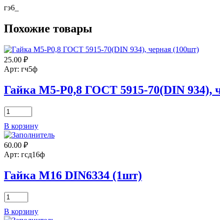
гэ6_
Похожие товары
25.00
₽
Арт: гч5ф
Гайка М5-Р0,8 ГОСТ 5915-70(DIN 934), 
Количество
товара
В корзину
Гайка
М5-
60.00
₽
Р0,8
ГОСТ
Арт: гсд16ф
5915-
70(DIN
Гайка М16 DIN6334 (1шт)
934),
черная
Количество
(100шт)
товара
В корзину
Гайка