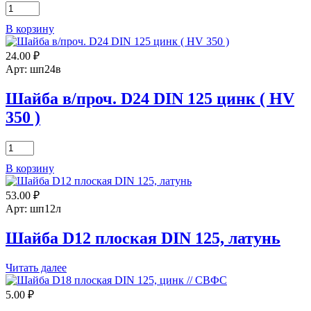
Количество
товара
В корзину
Шайба
D24
24.00
₽
плоская
DIN
Арт: шп24в
125
цинк
Шайба в/проч. D24 DIN 125 цинк ( HV
350 )
Количество
товара
В корзину
Шайба
в/
53.00
₽
проч.
D24
Арт: шп12л
DIN
125
Шайба D12 плоская DIN 125, латунь
цинк
(
Читать далее
HV
350
5.00
₽
)