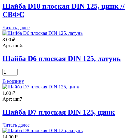
Шайба D18 плоская DIN 125, цинк //
СВФС
Читать далее
8.00
₽
Арт: шп6л
Шайба D6 плоская DIN 125, латунь
Количество
товара
В корзину
Шайба
D6
1.00
₽
плоская
DIN
Арт: шп7
125,
латунь
Шайба D7 плоская DIN 125, цинк
Читать далее
14.00
₽