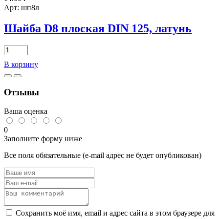
Арт: шп8л
Шайба D8 плоская DIN 125, латунь
Количество
товара
В корзину
Шайба
D8
плоская
Отзывы
DIN
125,
латунь
Ваша оценка
0
Заполните форму ниже
Все поля обязательные (e-mail адрес не будет опубликован)
Сохранить моё имя, email и адрес сайта в этом браузере для