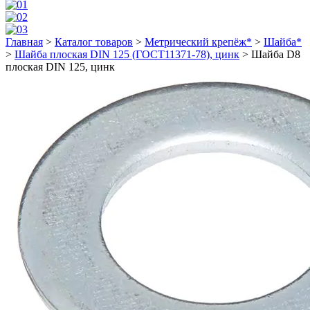
Главная
>
Каталог товаров
>
Метрический крепёж*
>
Шайба*
>
Шайба плоская DIN 125 (ГОСТ11371-78), цинк
>
Шайба D8
плоская DIN 125, цинк