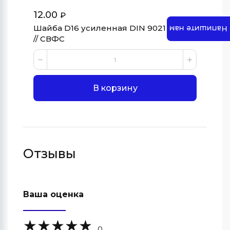
12.00
17
₽
Шайба D16 усиленная DIN 9021, цинк
Напишите нам
Арт
// СВФС
Ша
В корзину
Отзывы
Ваша оценка
0