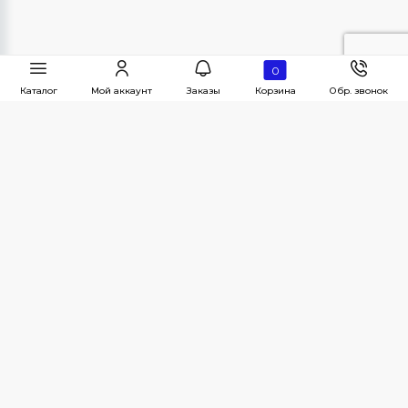
0
Каталог
Мой аккаунт
Заказы
Корзина
Обр. звонок
Наши контакты
г. Челябинск, Краснознаменная, 28
ПН-ПТ с 8:30 - 18:00
ooomiks.kdm@mail.ru
8(800)-200-01-56
Услуги магазина
Обратная связь