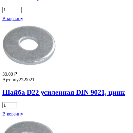
Количество
товара
В корзину
Шайба
D5
усиленная
DIN
9021,
цинк
30.00
₽
Арт: шу22-9021
Шайба D22 усиленная DIN 9021, цинк
Количество
товара
В корзину
Шайба
D22
усиленная
DIN