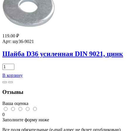
9021,
цинк
119.00
₽
Арт: шу36-9021
Шайба D36 усиленная DIN 9021, цинк
Количество
товара
В корзину
Шайба
D36
усиленная
Отзывы
DIN
9021,
цинк
Ваша оценка
0
Заполните форму ниже
Все поля обязательные (e-mail адрес не будет опубликован)