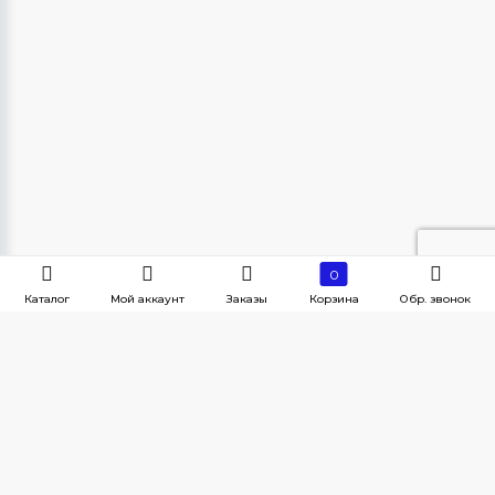
0
Каталог
Мой аккаунт
Заказы
Корзина
Обр. звонок
Наши контакты
г. Челябинск, Краснознаменная, 28
ПН-ПТ с 8:30 - 18:00