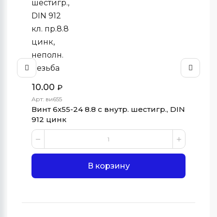
10.00
1,
₽
Арт: ви655
Арт
Винт 6х55-24 8.8 с внутр. шестигр., DIN
Вин
912 цинк
DI
В корзину