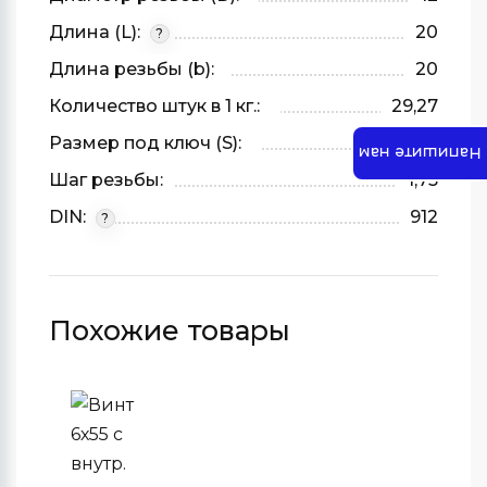
Длина (L):
20
?
Длина резьбы (b):
20
Количество штук в 1 кг.:
29,27
Размер под ключ (S):
10
Напишите нам
Шаг резьбы:
1,75
DIN:
912
?
Похожие товары