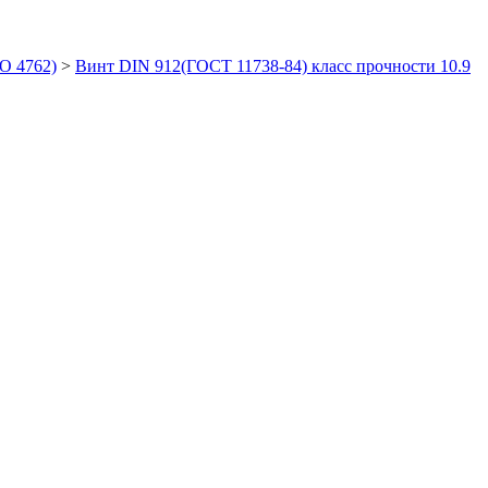
O 4762)
>
Винт DIN 912(ГОСТ 11738-84) класс прочности 10.9