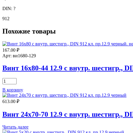
DIN:
?
912
Похожие товары
167.00
₽
Арт: ви1680-129
Винт 16х80-44 12.9 с внутр. шестигр., D
Количество
товара
В корзину
Винт
16х80-
613.00
₽
44
12.9
с
Винт 24х70-70 12.9 с внутр. шестигр., D
внутр.
шестигр.,
Читать далее
DIN