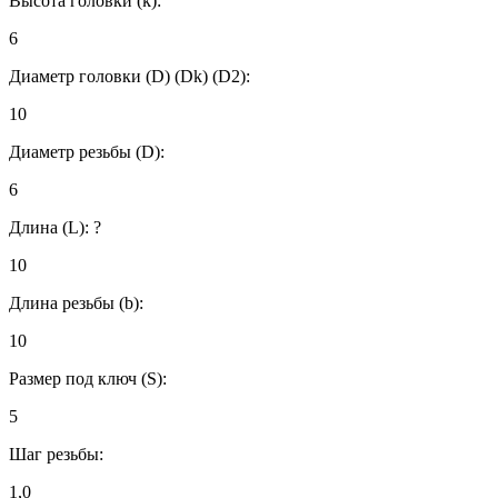
Высота головки (k):
6
Диаметр головки (D) (Dk) (D2):
10
Диаметр резьбы (D):
6
Длина (L):
?
10
Длина резьбы (b):
10
Размер под ключ (S):
5
Шаг резьбы:
1,0