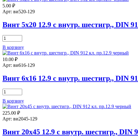
912
5.00
₽
Арт: ви520-129
Винт 5х20 12.9 с внутр. шестигр., DIN 9
Количество
товара
В корзину
Винт
5х20
10.00
₽
12.9
с
Арт: ви616-129
внутр.
шестигр.,
Винт 6х16 12.9 с внутр. шестигр., DIN 9
DIN
912
Количество
товара
В корзину
Винт
6х16
225.00
₽
12.9
с
Арт: ви2045-129
внутр.
шестигр.,
Винт 20х45 12.9 с внутр. шестигр., DIN 
DIN