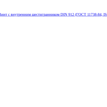
Винт с внутренним шестигранником DIN 912 (ГОСТ 11738-84, IS