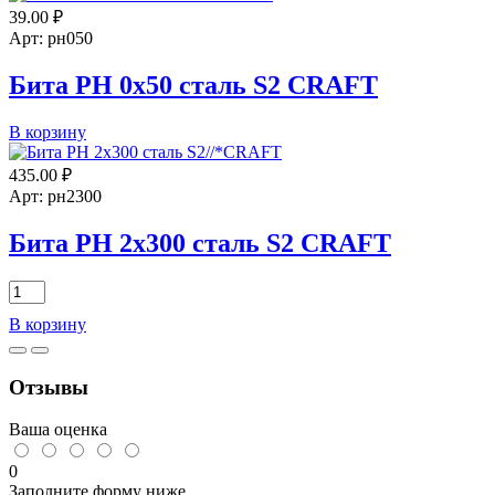
39.00
₽
2х50
сталь
Арт: рн050
S2
//
Бита PH 0х50 сталь S2 CRAFT
ТРИГГЕР
Количество
В корзину
товара
Бита
435.00
₽
PH
Арт: рн2300
0х50
сталь
Бита PH 2х300 сталь S2 CRAFT
S2
CRAFT
Количество
товара
В корзину
Бита
PH
2х300
Отзывы
сталь
S2
CRAFT
Ваша оценка
0
Заполните форму ниже