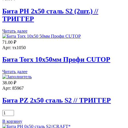
CRAFT
Бита PH 2х50 сталь S2 (2шт.) //
ТРИГГЕР
Читать далее
71.00
₽
Арт: тх1050
Бита Torx 10х50мм Профи CUTOP
Читать далее
38.00
₽
Арт: 85967
Бита PZ 2х50 сталь S2 // ТРИГГЕР
Количество
товара
В корзину
Бита
PZ