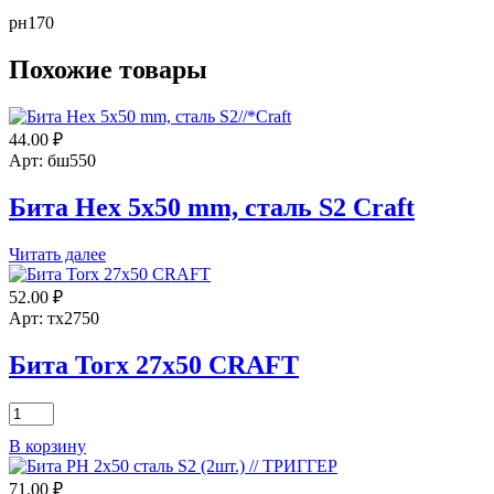
рн170
Похожие товары
44.00
₽
Арт: бш550
Бита Hex 5х50 mm, сталь S2 Craft
Читать далее
52.00
₽
Арт: тх2750
Бита Torx 27х50 CRAFT
Количество
товара
В корзину
Бита
Torx
71.00
₽
27х50