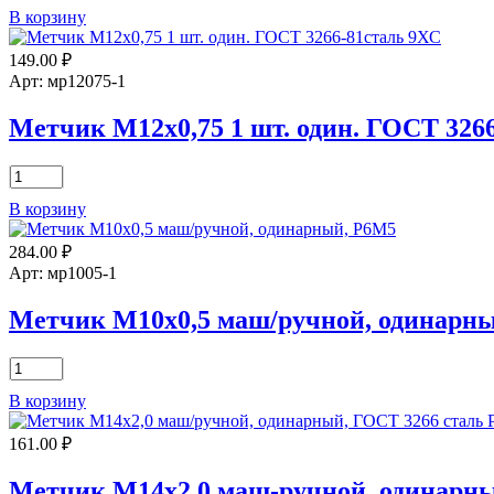
товара
В корзину
Метчик
М02,5х0,45
149.00
₽
маш/
ручной,
Арт: мр12075-1
одинарный,
Р6М5
Метчик М12х0,75 1 шт. один. ГОСТ 326
Количество
товара
В корзину
Метчик
М12х0,75
284.00
₽
1
шт.
Арт: мр1005-1
один.
ГОСТ
Метчик М10х0,5 маш/ручной, одинарн
3266-
81сталь
Количество
9ХС
товара
В корзину
Метчик
М10х0,5
161.00
₽
маш/
ручной,
одинарный,
Метчик М14х2,0 маш-ручной, одинарны