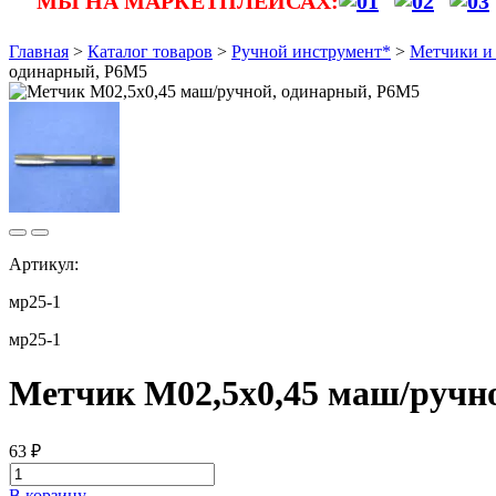
МЫ НА МАРКЕТПЛЕЙСАХ:
Главная
>
Каталог товаров
>
Ручной инструмент*
>
Метчики и
одинарный, Р6М5
Артикул:
мр25-1
мр25-1
Метчик М02,5х0,45 маш/ручн
63
₽
В корзину