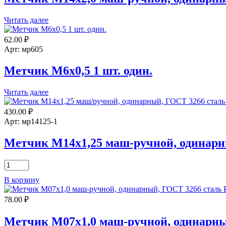
Р6М5
Читать далее
62.00
₽
Арт: мр605
Метчик М6х0,5 1 шт. один.
Читать далее
430.00
₽
Арт: мр14125-1
Метчик М14х1,25 маш-ручной, одинарн
Количество
товара
В корзину
Метчик
М14х1,25
78.00
₽
маш-
ручной,
одинарный
Метчик М07х1,0 маш-ручной, одинарны