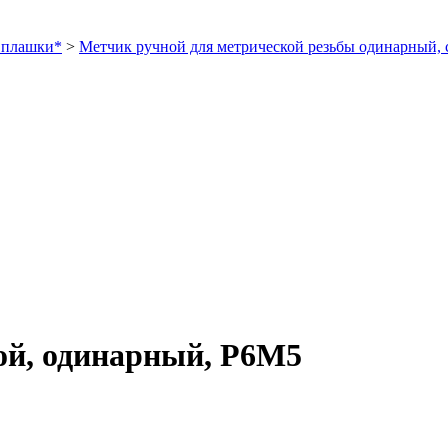
 плашки*
>
Метчик ручной для метрической резьбы одинарный, 
ой, одинарный, Р6М5