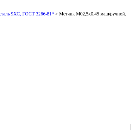
сталь 9ХС, ГОСТ 3266-81*
>
Метчик М02,5х0,45 маш/ручной,