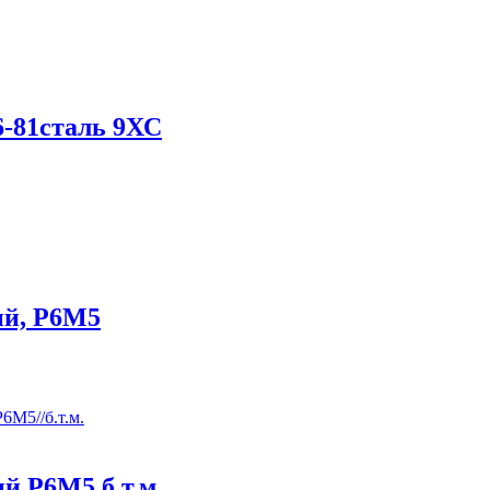
6-81сталь 9ХС
ый, Р6М5
й Р6М5 б.т.м.